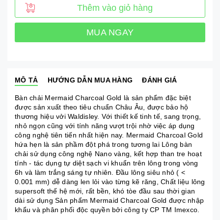
Thêm vào giỏ hàng
MUA NGAY
MÔ TẢ
HƯỚNG DẪN MUA HÀNG
ĐÁNH GIÁ
Bàn chải Mermaid Charcoal Gold là sản phẩm đặc biệt
được sản xuất theo tiêu chuẩn Châu Âu, được bảo hộ
thương hiệu vởi Waldisley. Với thiết kế tinh tế, sang trọng,
nhỏ ngọn cũng với tính năng vượt trội nhờ việc áp dụng
công nghệ tiên tiến nhất hiện nay. Mermaid Charcoal Gold
hứa hẹn là sản phầm đột phá trong tương lai Lông bàn
chải sử dụng công nghệ Nano vàng, kết hợp than tre hoạt
tính - tác dụng tự diệt sạch vi khuẩn trên lông trong vòng
6h và làm trắng sáng tự nhiên. Đầu lông siêu nhỏ ( <
0.001 mm) dễ dàng len lỏi vào từng kẽ răng, Chất liệu lông
supersoft thế hệ mới, rất bền, khó tòe đầu sau thời gian
dài sử dụng Sản phẩm Mermaid Charcoal Gold được nhập
khẩu và phân phối độc quyền bởi công ty CP TM Imexco.