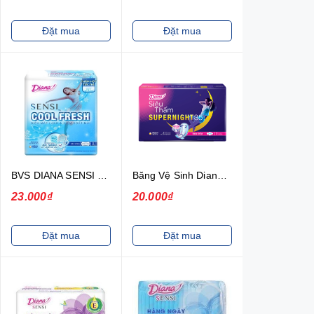
Đặt mua
Đặt mua
BVS DIANA SENSI COOL FRESH SIÊU MỎNG KHÔNG CÁNH
Băng Vệ Sinh Diana Super Night 35cm (Gói 3 Miếng)
23.000₫
20.000₫
Đặt mua
Đặt mua