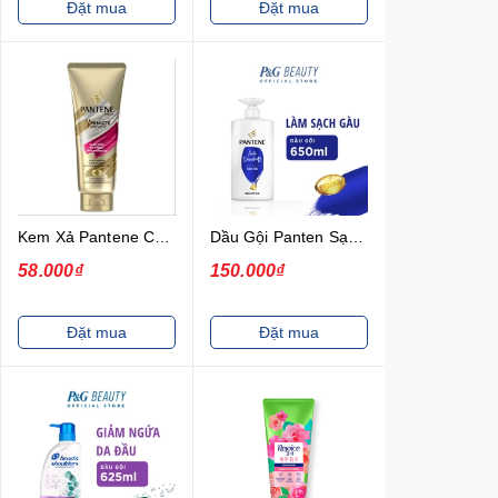
Đặt mua
Đặt mua
Kem Xả Pantene Cao Cấp 3 Phút Diệu Kì Ngăn Rụng Tóc 150ML
Dầu Gội Panten Sạch Gàu 700ml
58.000₫
150.000₫
Đặt mua
Đặt mua