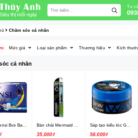
Tư vấ
093
hủ
Chăm sóc cá nhân
m:
Mức giá
Loại sản phẩm
Thương hiệu
Kích thướ
sóc cá nhân
Diana Sensi Bvs Ban Đêm Có Cánh 3 Miếng 35cm
Bàn chải Mermaid Charcoal Gold
Sáp tạo kiểu tóc Gatsby Messi Layer Hard & Free 75g
₫
35.000₫
56.000₫