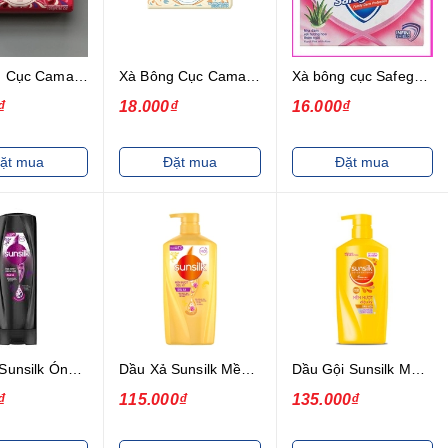
Xà Bông Cục Camay Đỏ Classic 125g
Xà Bông Cục Camay Trắng Naturel 125g
Xà bông cục Safeguard Hồng 130g
₫
18.000₫
16.000₫
ặt mua
Đặt mua
Đặt mua
Dầu Xả Sunsilk Óng Mượt Rạng Ngời Chiết Xuất Bồ Kết 320g
Dầu Xả Sunsilk Mềm Mượt Diệu Kỳ Từ Tinh Dầu Tự Nhiên 640g
Dầu Gội Sunsilk Mềm Mượt Diệu Kỳ 650g
₫
115.000₫
135.000₫