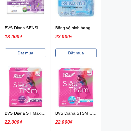
BVS Diana SENSI Hàng Ngày Kháng Khuẩn
Băng vệ sinh hàng ngày Diana Sensi Cool Fresh 20 miếng
18.000₫
23.000₫
Đặt mua
Đặt mua
BVS Diana ST Maxi Cánh 8-2501F
BVS Diana STSM Cánh 08-2008
22.000₫
22.000₫