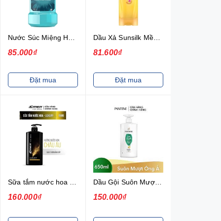
Nước Súc Miệng Hương Bạc Hà Listerine Cool Mint (750ml)
Dầu Xả Sunsilk Mềm Mượt Diệu Kỳ Từ Tinh Dầu Tự Nhiên 320g
85.000₫
81.600₫
Đặt mua
Đặt mua
Sữa tắm nước hoa x-men for boss luxury 650g
Dầu Gội Suôn Mượt Óng Ả PANTENE 650Ml
160.000₫
150.000₫