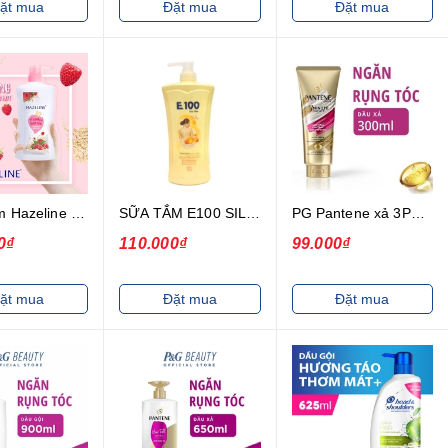
ặt mua
Đặt mua
Đặt mua
Sữa Tắm Hazeline Yến Mạch Dâu Tằm Sáng Da 1Kg
SỮA TẮM E100 SILKY - LÀN DA TRẮNG MỊN MÀNG MÀU VÀNG 1200ml
PG Pantene xả 3PDK NRT Biotin 300ml x12(6.25)
0₫
110.000₫
99.000₫
ặt mua
Đặt mua
Đặt mua