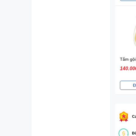
140.00
Đ
Ca
Đổ