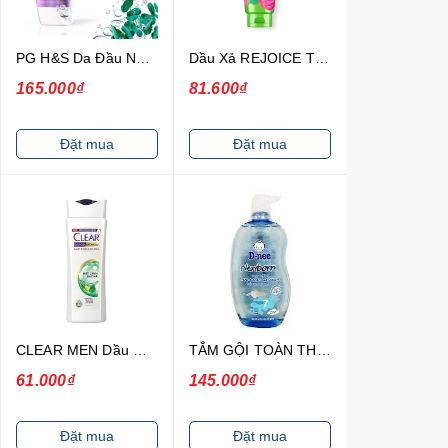
PG H&S Da Đầu Ngứa 625ml x6(2.25)
Dầu Xả REJOICE Thơm Mềm Mượt Jeju Chai 300ML
165.000₫
81.600₫
Đặt mua
Đặt mua
CLEAR MEN Dầu Gội Mát Lạnh Bạc Hà 170g
TẮM GỘI TOÀN THÂN D NEE 800ML XANH
61.000₫
145.000₫
Đặt mua
Đặt mua