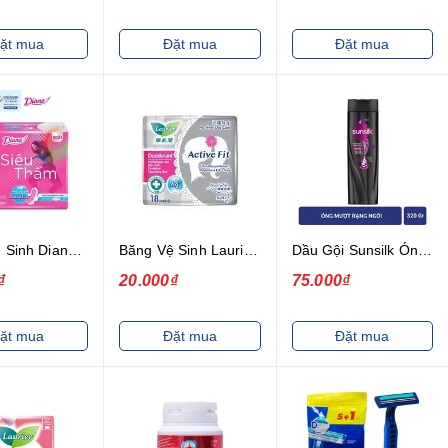
ặt mua
Đặt mua
Đặt mua
Băng Vệ Sinh Diana Siêu Thấm Siêu Mỏng Cánh Gói 20 Miếng
Băng Vệ Sinh Laurier Hàng Ngày Phân Tử Bạc Khử Mùi 18 Miếng Ultra Thin Pantyliner Active Fit Deodorant AG+ 18 Pads
Dầu Gội Sunsilk Óng Mượt Rạng Ngời Chiết Xuất Bồ Kết 320g
₫
20.000₫
75.000₫
ặt mua
Đặt mua
Đặt mua