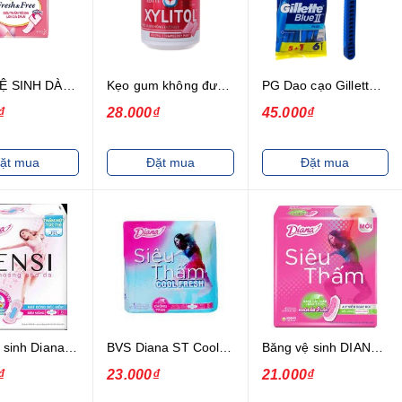
BĂNG VỆ SINH DÀY KHÔNG CÁNH LAURIER FRESH & FREE 8 MIẾNG
Kẹo gum không đường Lotte Xylitol hương Strawberry Mint hũ 58g
PG Dao cạo Gillette blue II Plus 5+1 6X12X12(5.21)
₫
28.000₫
45.000₫
ặt mua
Đặt mua
Đặt mua
Băng vệ sinh Diana Sensi siêu mỏng cánh 8 miếng
BVS Diana ST Cool Fresh SM Cánh 08-2008
Băng vệ sinh DIANA siêu thấm (không cánh)
₫
23.000₫
21.000₫