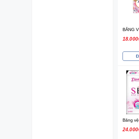
18.000
Đ
24.000