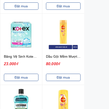
Đặt mua
Đặt mua
Băng Vệ Sinh Kotex Max Cool Siêu Mỏng Cánh 8 Miếng Max Cool
Dầu Gội Mềm Mượt Diệu Kỳ Sunsilk 320g
23.000₫
80.000₫
Đặt mua
Đặt mua