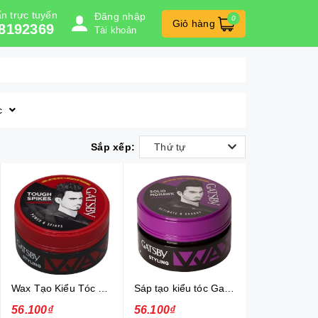
n trực tuyến
Đăng nhập
0
Giỏ hàng
8192369
Tài khoản
c
Sắp xếp:
Thứ tự
Wax Tạo Kiểu Tóc 75G Gatsby Power & Spiky
Sáp tạo kiểu tóc Gatsby Solid Mohawk Ultimate & Shaggy 75g
56.100₫
56.100₫