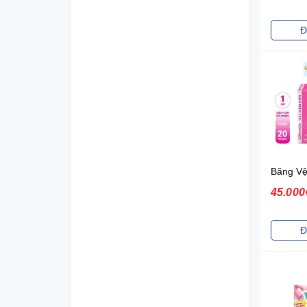
Đ
45.000
Đ