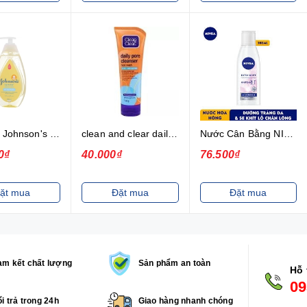
Tắm gội Johnson's baby 500ml
clean and clear daily pore cleanser
Nước Cân Bằng NIVEA Extra White Dưỡng Trắng Da & Se Khít Lỗ Chân Lông (200ml)
0₫
40.000₫
76.500₫
ặt mua
Đặt mua
Đặt mua
m kết chất lượng
Sản phẩm an toàn
Hỗ 
09
i trả trong 24h
Giao hàng nhanh chóng