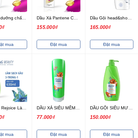
Dầu gội dưỡng chất ngăn rụng tóc Pantene Pro-V 900ml
Dầu Xả Pantene Cung Cấp Dưỡng Chất Ngăn Rụng Tóc 650ml
Dầu Gội head&shoulders Hương Táo 625ml
0₫
155.000₫
165.000₫
ặt mua
Đặt mua
Đặt mua
Dầu Gội Rejoice Làm Sạch Gàu 3 Trong 1 630ml
DẦU XẢ SIÊU MỀM MƯỢT 48H REJOICE RICH CONDITIONER 320ML
DẦU GỘI SIÊU MƯỢT REJOICE CHAI (650G)
0₫
77.000₫
150.000₫
ặt mua
Đặt mua
Đặt mua