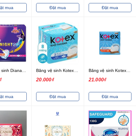
ặt mua
Đặt mua
Đặt mua
Băng vệ sinh Diana Ban đêm 29cm 4 miếng Siêu thấm
Băng vệ sinh Kotex Maxi khô thoáng loại dày có cánh gói 8 miếng
Băng vệ sinh Kotex khô thoáng siêu mỏng không cánh gói 8 miếng
₫
20.000₫
21.000₫
ặt mua
Đặt mua
Đặt mua