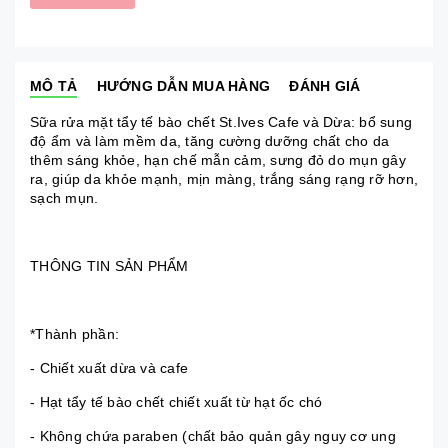
MÔ TẢ
HƯỚNG DẪN MUA HÀNG
ĐÁNH GIÁ
Sữa rửa mặt tẩy tế bào chết St.Ives Cafe và Dừa: bổ sung
độ ẩm và làm mềm da, tăng cường dưỡng chất cho da
thêm sáng khỏe, hạn chế mẫn cảm, sưng đỏ do mụn gây
ra, giúp da khỏe mạnh, mịn màng, trắng sáng rạng rỡ hơn,
sạch mụn.
THÔNG TIN SẢN PHẨM
*Thành phần:
- Chiết xuất dừa và cafe
- Hạt tẩy tế bào chết chiết xuất từ hạt ốc chó
- Không chứa paraben (chất bảo quản gây nguy cơ ung