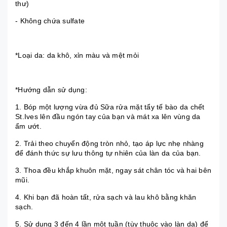
thư)
- Không chứa sulfate
*Loại da: da khô, xỉn màu và mệt mỏi
*Hướng dẫn sử dụng:
1. Bóp một lượng vừa đủ Sữa rửa mặt tẩy tế bào da chết
St.Ives lên đầu ngón tay của bạn và mát xa lên vùng da
ẩm ướt.
2. Trải theo chuyển động tròn nhỏ, tạo áp lực nhẹ nhàng
để đánh thức sự lưu thông tự nhiên của làn da của bạn.
3. Thoa đều khắp khuôn mặt, ngay sát chân tóc và hai bên
mũi.
4. Khi bạn đã hoàn tất, rửa sạch và lau khô bằng khăn
sạch.
5. Sử dụng 3 đến 4 lần một tuần (tùy thuộc vào làn da) để