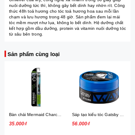
nuôi dưỡng tức thì, không gây bết dính hay nhờn rít. Công
thức 48h toả hương cho tóc toả hương hoa sau mỗi lần
chạm và lưu hương trong 48 giờ. Sản phẩm đem lại mái
tóc mềm mượt như lụa, không lo bết dính. Hệ dưỡng chất
kết hợp gồm dầu dưỡng, protein và vitamin nuôi dưỡng tóc
từ sâu bên trong.
Sản phẩm cùng loại
Bàn chải Mermaid Charcoal Gold
Sáp tạo kiểu tóc Gatsby Messi Layer Hard & Free 75g
35.000₫
56.000₫