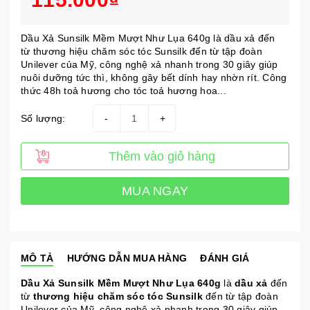
Dầu Xả Sunsilk Mềm Mượt Như Lụa 640g là dầu xả đến
từ thương hiệu chăm sóc tóc Sunsilk đến từ tập đoàn
Unilever của Mỹ, công nghệ xả nhanh trong 30 giây giúp
nuôi dưỡng tức thì, không gây bết dính hay nhờn rít. Công
thức 48h toả hương cho tóc toả hương hoa...
Số lượng:
-
+
Thêm vào giỏ hàng
MUA NGAY
MÔ TẢ
HƯỚNG DẪN MUA HÀNG
ĐÁNH GIÁ
Dầu Xả Sunsilk Mềm Mượt Như Lụa 640g
là
dầu xả
đến
từ
thương hiệu chăm sóc tóc Sunsilk
đến từ tập đoàn
Unilever của Mỹ, công nghệ xả nhanh trong 30 giây giúp