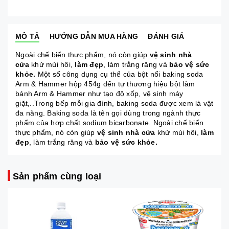
MÔ TẢ
HƯỚNG DẪN MUA HÀNG
ĐÁNH GIÁ
Ngoài chế biến thực phẩm, nó còn giúp
vệ sinh nhà
cửa
khử mùi hôi,
làm đẹp
, làm trắng răng và
bảo vệ sức
khỏe.
Một số công dụng cụ thể của bột nổi baking soda
Arm & Hammer hộp 454g đến tự thương hiệu bột làm
bánh Arm & Hammer như tạo độ xốp, vệ sinh máy
giặt,..Trong bếp mỗi gia đình, baking soda được xem là vật
đa năng. Baking soda là tên gọi dùng trong ngành thực
phẩm của hợp chất sodium bicarbonate. Ngoài chế biến
thực phẩm, nó còn giúp
vệ sinh nhà cửa
khử mùi hôi,
làm
đẹp
, làm trắng răng và
bảo vệ sức khỏe.
Sản phẩm cùng loại