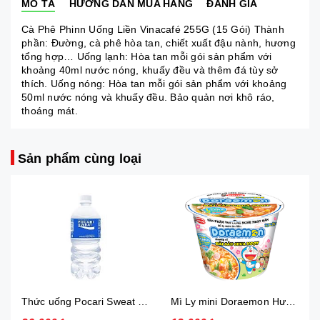
MÔ TẢ
HƯỚNG DẪN MUA HÀNG
ĐÁNH GIÁ
Cà Phê Phinn Uống Liền Vinacafé 255G (15 Gói) Thành
phần: Đường, cà phê hòa tan, chiết xuất đậu nành, hương
tổng hợp… Uống lạnh: Hòa tan mỗi gói sản phẩm với
khoảng 40ml nước nóng, khuấy đều và thêm đá tùy sở
thích. Uống nóng: Hòa tan mỗi gói sản phẩm với khoảng
50ml nước nóng và khuấy đều. Bảo quản nơi khô ráo,
thoáng mát.
Sản phẩm cùng loại
Thức uống Pocari Sweat 15x900 ml
Mì Ly mini Doraemon Hương Vị Hải Sản Chua Ngọt