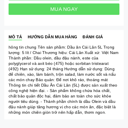
MUA NGAY
MÔ TẢ
HƯỚNG DẪN MUA HÀNG
ĐÁNH GIÁ
hông tin chung Tên sản phầm: Dầu ăn Cái Lân 5L Trọng
lượng: 5 lít / Chai Thương hiệu: Cái Lân Xuất xứ: Việt Nam
Thành phần: Dầu olein, dầu đậu nành, este của
polyglycerol và axit béo (475) hoặc sorbitan tristearat
(492) Hạn sử dụng: 24 tháng Hướng dẫn sử dụng: Dùng
để chiên, xào, làm bánh, trộn salad, làm nước sốt và nấu
các món chay Bảo quản: Để nơi khô ráo, thoáng mát
Thông tin chi tiết Dầu Ăn Cái Lân (5L) được sản xuất theo
công nghệ hiện đại. - Sản phẩm không chứa hóa chất,
chất bảo quản độc hại, đảm bảo an toàn cho sức khỏe
người tiêu dùng. - Thành phần chính là dầu Olein và dầu
đậu nành giúp tăng hương vị cho các món ăn, đặc biệt là
những món chiên giòn trở nên hấp dẫn, thơm ngon.