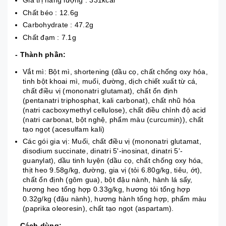
Giá trị năng lượng : 331kcal
Chất béo : 12.6g
Carbohydrate : 47.2g
Chất đạm : 7.1g
- Thành phần:
Vắt mì: Bột mì, shortening (dầu cọ, chất chống oxy hóa,
tinh bột khoai mì, muối, đường, dịch chiết xuất từ cá,
chất điều vị (mononatri glutamat), chất ổn định
(pentanatri triphosphat, kali carbonat), chất nhũ hóa
(natri cacboxymethyl cellulose), chất điều chỉnh độ acid
(natri carbonat, bột nghệ, phẩm màu (curcumin)), chất
tạo ngọt (acesulfam kali)
Các gói gia vị: Muối, chất điều vị (mononatri glutamat,
disodium succinate, dinatri 5'-inosinat, dinatri 5'-
guanylat), dầu tinh luyện (dầu cọ, chất chống oxy hóa,
thịt heo 9.58g/kg, đường, gia vị (tỏi 6.80g/kg, tiêu, ớt),
chất ổn định (gôm gua), bột đậu nành, hành lá sấy,
hương heo tổng hợp 0.33g/kg, hương tỏi tổng hợp
0.32g/kg (đậu nành), hương hành tổng hợp, phẩm màu
(paprika oleoresin), chất tạo ngọt (aspartam).
- Cách dùng: