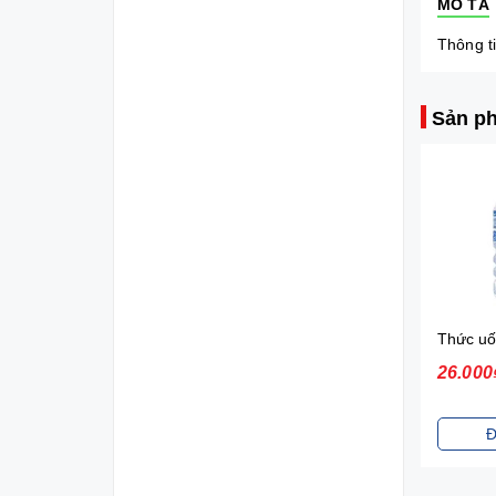
MÔ TẢ
Thông ti
Sản ph
Sữa tắm gội toàn thân Johnson's Baby (200ml)
Thức uống Pocari Sweat 15x900 ml
70.000₫
26.000₫
12.0
Đặt mua
Đặt mua
Ch