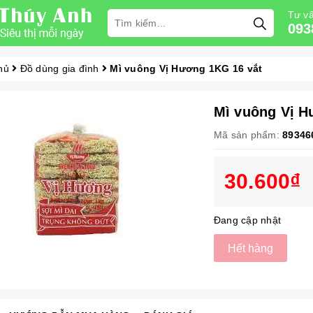
Tư vấ
093
hủ
Đồ dùng gia đình
Mì vuông Vị Hương 1KG 16 vắt
Mì vuông Vị H
Mã sản phẩm:
89346
30.600₫
Đang cập nhật
Hết hàng