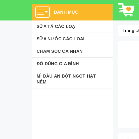
DANH MỤC
SỮA TÃ CÁC LOẠI
Trang c
SỮA NƯỚC CÁC LOẠI
CHĂM SÓC CÁ NHÂN
ĐỒ DÙNG GIA ĐÌNH
MÌ DẦU ĂN BỘT NGỌT HẠT
NÊM