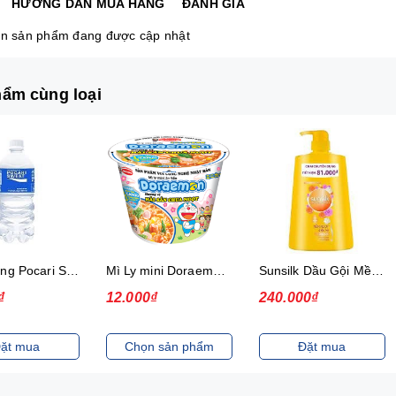
HƯỚNG DẪN MUA HÀNG
ĐÁNH GIÁ
n sản phẩm đang được cập nhật
ẩm cùng loại
Mì Ly mini Doraemon Hương Vị Hải Sản Chua Ngọt
Sunsilk Dầu Gội Mềm Mượt Diệu Kỳ 1.4Kg
Mì khoai tây Omachi Special bò hầm xốt vang gói 92g (có gói thịt thật)
00₫
240.000₫
10.000₫
ọn sản phẩm
Đặt mua
Chọn sản phẩm