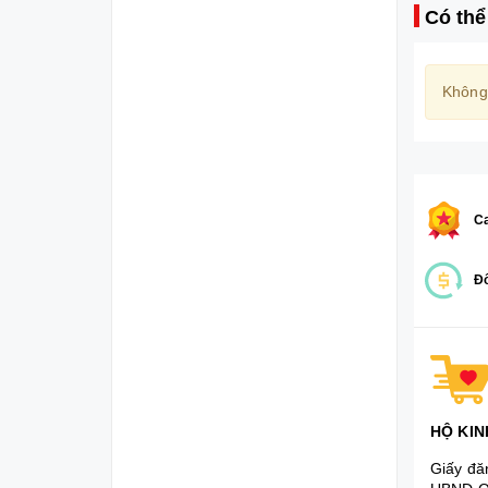
Có thể
Không
Ca
Đổ
HỘ KIN
Giấy đă