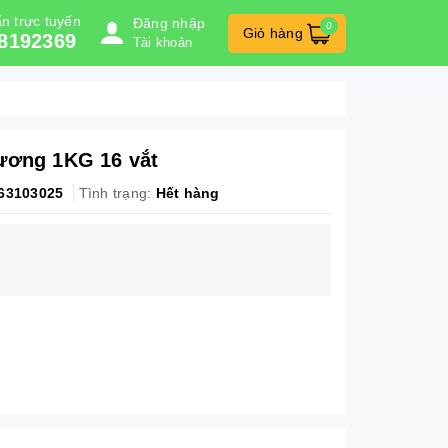
n trực tuyến
Đăng nhập
0
Giỏ hàng
8192369
Tài khoản
ương 1KG 16 vắt
63103025
Tình trạng:
Hết hàng