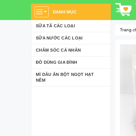
DANH MỤC
SỮA TÃ CÁC LOẠI
Trang c
SỮA NƯỚC CÁC LOẠI
CHĂM SÓC CÁ NHÂN
ĐỒ DÙNG GIA ĐÌNH
MÌ DẦU ĂN BỘT NGỌT HẠT
NÊM