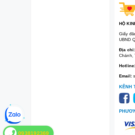
HỘ KIN
Giấy đă
UBND Q
Địa chỉ
Chánh, 
Hotline
Email:
KÊNH 
PHƯƠN
0938192369