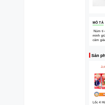
MÔ TẢ
Núm ti 
minh gi
cảm giá
Sản ph
Nuvi Sữa lắc trái cây hương nhiệt đới 180ml*4 - lốc