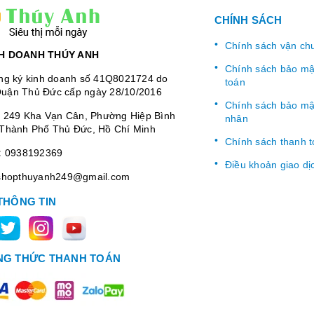
CHÍNH SÁCH
Chính sách vận ch
H DOANH THÚY ANH
Chính sách bảo mật
ng ký kinh doanh số 41Q8021724 do
toán
uận Thủ Đức cấp ngày 28/10/2016
Chính sách bảo mật
:
249 Kha Vạn Cân, Phường Hiệp Bình
nhân
Thành Phố Thủ Đức, Hồ Chí Minh
Chính sách thanh 
:
0938192369
Điều khoản giao dị
shopthuyanh249@gmail.com
THÔNG TIN
G THỨC THANH TOÁN