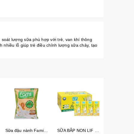
 soát lượng sữa phù hợp với trẻ, van khí thông
 nhiều lỗ giúp trẻ điều chỉnh lượng sữa chảy, tạo
Sữa đậu nành Fami Nguyên chất Có đường Bịch 200ml 40 Bịch/Thùng
SỮA BẮP NON LIF 180ML 4H/VỈ