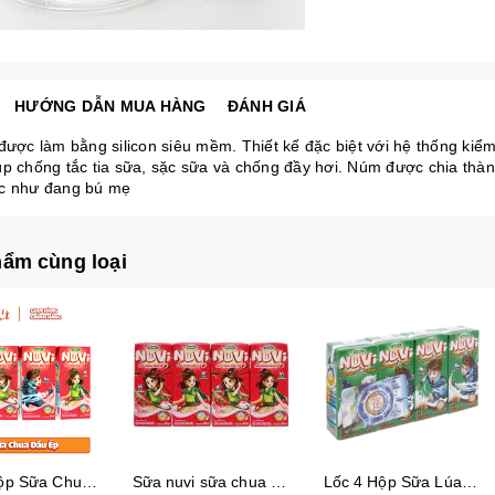
HƯỚNG DẪN MUA HÀNG
ĐÁNH GIÁ
được làm bằng silicon siêu mềm. Thiết kế đặc biệt với hệ thống kiểm
úp chống tắc tia sữa, sặc sữa và chống đầy hơi. Núm được chia thành
c như đang bú mẹ
ẩm cùng loại
Lốc 4 Hộp Sữa Chua Dâu Ép Nuvi
Sữa nuvi sữa chua dâu ép thạch 170ml - lốc
Lốc 4 Hộp Sữa Lúa Mạch Lắc Cacao Nuvi 180 ml