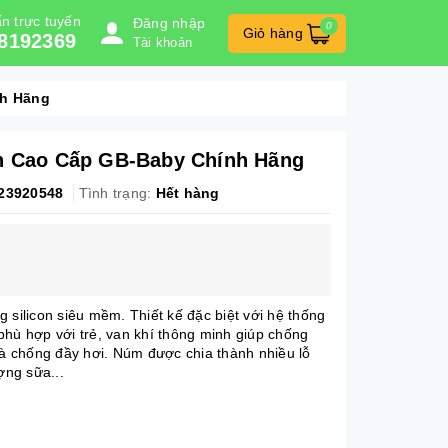
n trực tuyến
Đăng nhập
0
Giỏ hàng
8192369
Tài khoản
nh Hãng
n Cao Cấp GB-Baby Chính Hãng
23920548
Tình trạng:
Hết hàng
 silicon siêu mềm. Thiết kế đặc biệt với hệ thống
phù hợp với trẻ, van khí thông minh giúp chống
và chống đầy hơi. Núm được chia thành nhiều lỗ
ợng sữa...