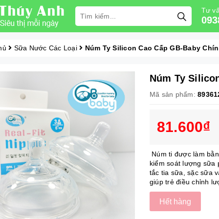
Tư vấ
093
hủ
Sữa Nước Các Loại
Núm Ty Silicon Cao Cấp GB-Baby Chí
Núm Ty Silico
Mã sản phẩm:
89361
81.600₫
Núm ti được làm bằng
kiểm soát lượng sữa 
tắc tia sữa, sặc sữa 
giúp trẻ điều chỉnh lư
Hết hàng