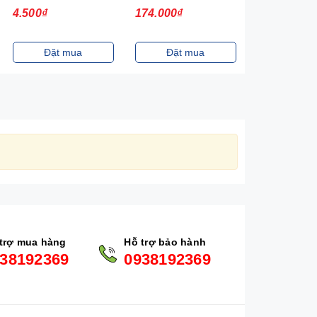
4.500₫
174.000₫
117.000₫
Đặt mua
Đặt mua
Đặt m
trợ mua hàng
Hỗ trợ bảo hành
38192369
0938192369