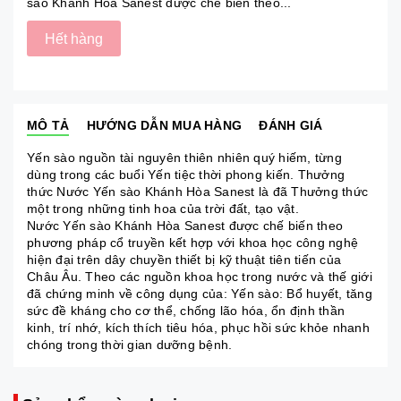
sào Khánh Hòa Sanest được chế biến theo...
Hết hàng
MÔ TẢ
HƯỚNG DẪN MUA HÀNG
ĐÁNH GIÁ
Yến sào nguồn tài nguyên thiên nhiên quý hiếm, từng
dùng trong các buổi Yến tiệc thời phong kiến. Thưởng
thức Nước Yến sào Khánh Hòa Sanest là đã Thưởng thức
một trong những tinh hoa của trời đất, tạo vật.
Nước Yến sào Khánh Hòa Sanest được chế biến theo
phương pháp cổ truyền kết hợp với khoa học công nghệ
hiện đại trên dây chuyền thiết bị kỹ thuật tiên tiến của
Châu Âu. Theo các nguồn khoa học trong nước và thế giới
đã chứng minh về công dụng của: Yến sào: Bổ huyết, tăng
sức đề kháng cho cơ thể, chống lão hóa, ổn định thần
kinh, trí nhớ, kích thích tiêu hóa, phục hồi sức khỏe nhanh
chóng trong thời gian dưỡng bệnh.