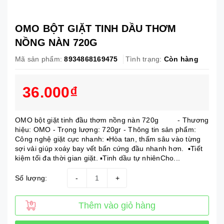
OMO BỘT GIẶT TINH DẦU THƠM
NỒNG NÀN 720G
Mã sản phẩm:
8934868169475
Tình trạng:
Còn hàng
36.000₫
OMO bột giặt tinh đầu thơm nồng nàn 720g - Thương
hiệu: OMO - Trọng lượng: 720gr - Thông tin sản phẩm:
Công nghệ giặt cực nhanh: ▪Hòa tan, thấm sâu vào từng
sợi vải giúp xoáy bay vết bẩn cứng đầu nhanh hơn. ▪Tiết
kiệm tối đa thời gian giặt. ▪Tinh dầu tự nhiênCho...
Số lượng:
-
+
Thêm vào giỏ hàng