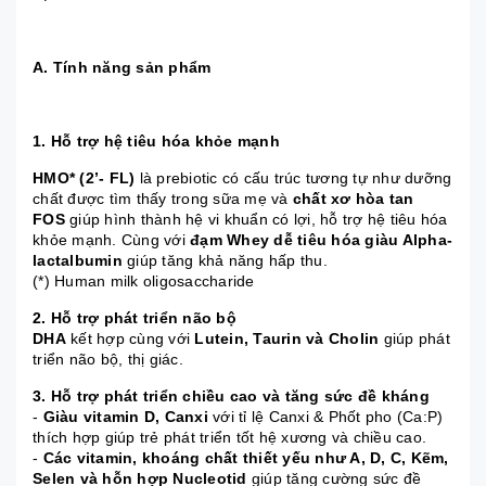
A. Tính năng sản phẩm
1. Hỗ trợ hệ tiêu hóa khỏe mạnh
HMO* (2’- FL)
là prebiotic có cấu trúc tương tự như dưỡng
chất được tìm thấy trong sữa mẹ và
chất xơ hòa tan
FOS
giúp hình thành hệ vi khuẩn có lợi, hỗ trợ hệ tiêu hóa
khỏe mạnh. Cùng với
đạm Whey dễ tiêu hóa giàu Alpha-
lactalbumin
giúp tăng khả năng hấp thu.
(*) Human milk oligosaccharide
2. Hỗ trợ phát triển não bộ
DHA
kết hợp cùng với
Lutein, Taurin và Cholin
giúp phát
triển não bộ, thị giác.
3. Hỗ trợ phát triển chiều cao và tăng sức đề kháng
-
Giàu vitamin D, Canxi
với tỉ lệ Canxi & Phốt pho (Ca:P)
thích hợp giúp trẻ phát triển tốt hệ xương và chiều cao.
-
Các vitamin, khoáng chất thiết yếu như A, D, C, Kẽm,
Selen và hỗn hợp Nucleotid
giúp tăng cường sức đề