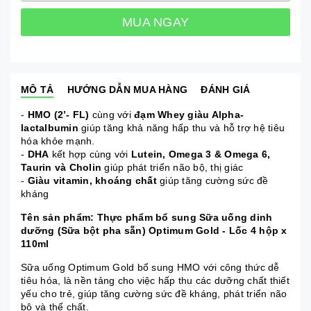
MUA NGAY
MÔ TẢ
HƯỚNG DẪN MUA HÀNG
ĐÁNH GIÁ
-
HMO (2’- FL)
cùng với
đạm Whey giàu Alpha-
lactalbumin
giúp tăng khả năng hấp thu và hỗ trợ hệ tiêu
hóa khỏe mạnh.
-
DHA
kết hợp cùng với
Lutein, Omega 3 & Omega 6,
Taurin và Cholin
giúp phát triển não bộ, thị giác
-
Giàu vitamin, khoáng chất
giúp tăng cường sức đề
kháng
Tên sản phẩm: Thực phẩm bổ sung Sữa uống dinh
dưỡng (Sữa bột pha sẵn) Optimum Gold - Lốc 4 hộp x
110ml
Sữa uống Optimum Gold bổ sung HMO với công thức dễ
tiêu hóa, là nền tảng cho việc hấp thu các dưỡng chất thiết
yếu cho trẻ, giúp tăng cường sức đề kháng, phát triển não
bộ và thể chất.