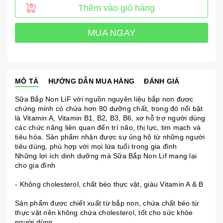
Thêm vào giỏ hàng
MUA NGAY
MÔ TẢ
HƯỚNG DẪN MUA HÀNG
ĐÁNH GIÁ
Sữa Bắp Non LiF với nguồn nguyên liệu bắp non được
chứng minh có chứa hơn 80 dưỡng chất, trong đó nổi bật
là Vitamin A, Vitamin B1, B2, B3, B6, xơ hỗ trợ người dùng
các chức năng liên quan đến trí não, thị lực, tim mạch và
tiêu hóa. Sản phẩm nhận được sự ủng hộ từ những người
tiêu dùng, phù hợp với mọi lứa tuổi trong gia đình
Những lợi ích dinh dưỡng mà Sữa Bắp Non Lif mang lại
cho gia đình
- Không cholesterol, chất béo thực vật, giàu Vitamin A & B
Sản phẩm được chiết xuất từ bắp non, chứa chất béo từ
thực vật nên không chứa cholesterol, tốt cho sức khỏe
người dùng.