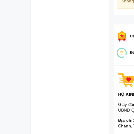
Không
Ca
Đổ
HỘ KIN
Giấy đă
UBND Q
Địa chỉ
Chánh, 