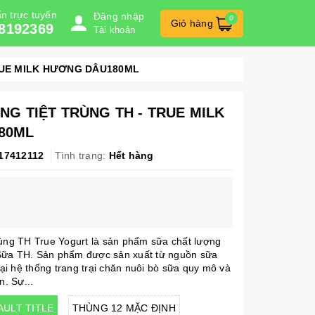
n trực tuyến
Đăng nhập
0
Giỏ hàng
8192369
Tài khoản
RUE MILK HƯƠNG DÂU180ML
G TIỆT TRÙNG TH - TRUE MILK
80ML
17412112
Tình trạng:
Hết hàng
rùng TH True Yogurt là sản phẩm sữa chất lượng
Sữa TH. Sản phẩm được sản xuất từ nguồn sữa
 tại hệ thống trang trại chăn nuôi bò sữa quy mô và
n. Sự...
AULT TITLE
THÙNG 12 MẶC ĐỊNH