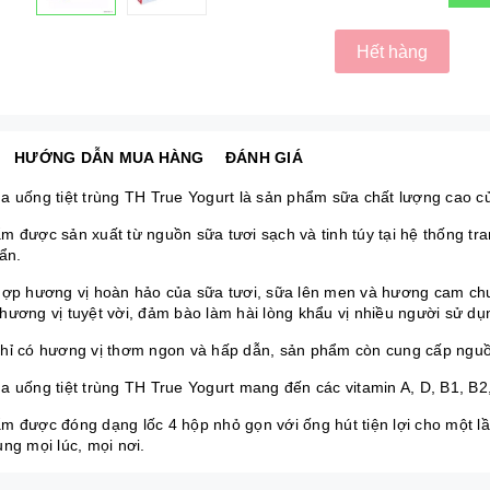
Hết hàng
HƯỚNG DẪN MUA HÀNG
ĐÁNH GIÁ
a uống tiệt trùng TH True Yogurt là sản phẩm sữa chất lượng cao 
m được sản xuất từ nguồn sữa tươi sạch và tinh túy tại hệ thống tra
ẩn.
hợp hương vị hoàn hảo của sữa tươi, sữa lên men và hương cam ch
hương vị tuyệt vời, đảm bào làm hài lòng khẩu vị nhiều người sử dụ
hỉ có hương vị thơm ngon và hấp dẫn, sản phẩm còn cung cấp nguồ
a uống tiệt trùng TH True Yogurt mang đến các vitamin A, D, B1, B2,
m được đóng dạng lốc 4 hộp nhỏ gọn với ống hút tiện lợi cho một 
ng mọi lúc, mọi nơi.