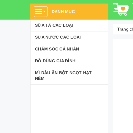
DANH MỤC
SỮA TÃ CÁC LOẠI
Trang c
SỮA NƯỚC CÁC LOẠI
CHĂM SÓC CÁ NHÂN
ĐỒ DÙNG GIA ĐÌNH
MÌ DẦU ĂN BỘT NGỌT HẠT
NÊM