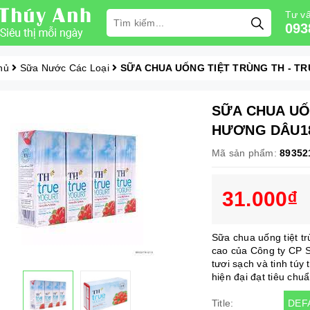
Tư vấ
093
hủ
Sữa Nước Các Loại
SỮA CHUA UỐNG TIỆT TRÙNG TH - T
SỮA CHUA UỐN
HƯƠNG DÂU1
Mã sản phẩm:
89352
31.000₫
Sữa chua uống tiệt t
cao của Công ty CP 
tươi sạch và tinh túy
hiện đại đạt tiêu chuẩ
DEF
Title: