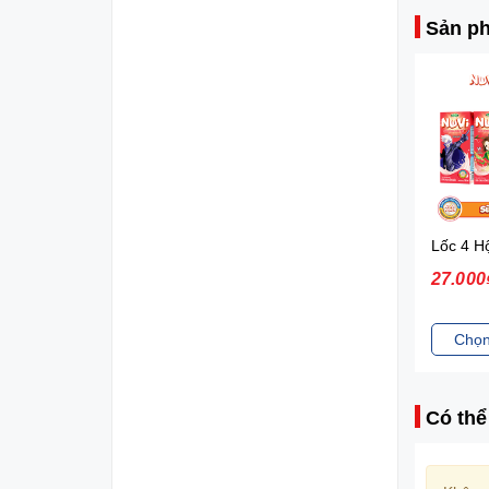
Sản ph
Nuvi Sữa lắc trái cây hương nhiệt đới 180ml*4 - lốc
27.000₫
27.000
Chọn sản phẩm
Chọn
Có thể