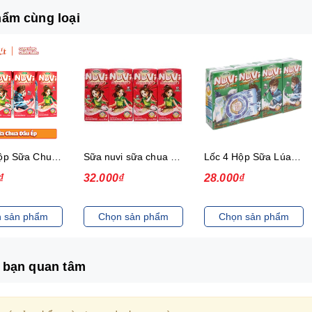
ẩm cùng loại
Lốc 4 Hộp Sữa Chua Dâu Ép Nuvi
Sữa nuvi sữa chua dâu ép thạch 170ml - lốc
Lốc 4 Hộp Sữa Lúa Mạch Lắc Cacao Nuvi 180 ml
₫
32.000₫
28.000₫
 sản phẩm
Chọn sản phẩm
Chọn sản phẩm
 bạn quan tâm