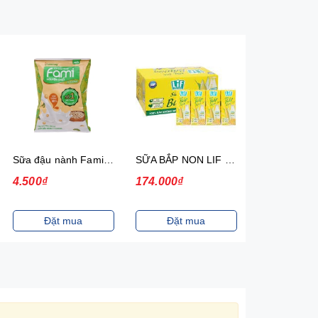
Sữa đậu nành Fami Nguyên chất Có đường Bịch 200ml 40 Bịch/Thùng
SỮA BẮP NON LIF 180ML 4H/VỈ
4.500₫
174.000₫
117.000₫
Đặt mua
Đặt mua
Đặt m