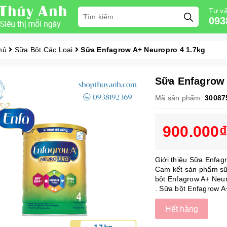
Tư vấ
093
hủ
Sữa Bột Các Loại
Sữa Enfagrow A+ Neuropro 4 1.7kg
Sữa Enfagrow 
Mã sản phẩm:
30087
900.000₫
Giới thiệu Sữa Enfag
Cam kết sản phẩm sữ
bột Enfagrow A+ Neur
. Sữa bột Enfagrow A
Hết hàng