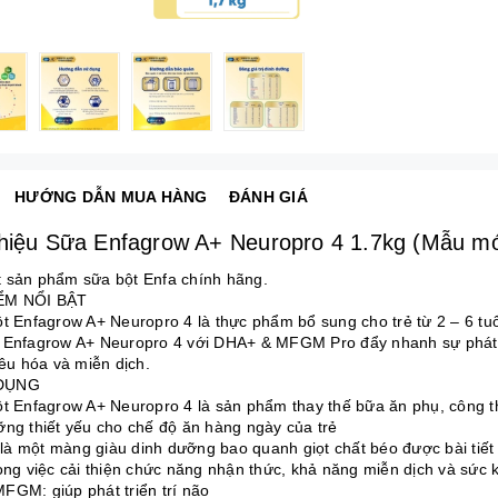
HƯỚNG DẪN MUA HÀNG
ĐÁNH GIÁ
thiệu Sữa Enfagrow A+ Neuropro 4 1.7kg (Mẫu mớ
 sản phẩm sữa bột Enfa chính hãng.
ỂM NỔI BẬT
ột Enfagrow A+ Neuropro 4 là thực phẩm bổ sung cho trẻ từ 2 – 6 tuổ
 Enfagrow A+ Neuropro 4 với DHA+ & MFGM Pro đẩy nhanh sự phát t
iêu hóa và miễn dịch.
DỤNG
ột Enfagrow A+ Neuropro 4 là sản phẩm thay thế bữa ăn phụ, công 
ỡng thiết yếu cho chế độ ăn hàng ngày của trẻ
à một màng giàu dinh dưỡng bao quanh giọt chất béo được bài tiết
rong việc cải thiện chức năng nhận thức, khả năng miễn dịch và sức 
FGM: giúp phát triển trí não