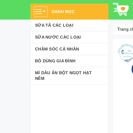
DANH MỤC
SỮA TÃ CÁC LOẠI
Trang c
SỮA NƯỚC CÁC LOẠI
CHĂM SÓC CÁ NHÂN
ĐỒ DÙNG GIA ĐÌNH
MÌ DẦU ĂN BỘT NGỌT HẠT
NÊM