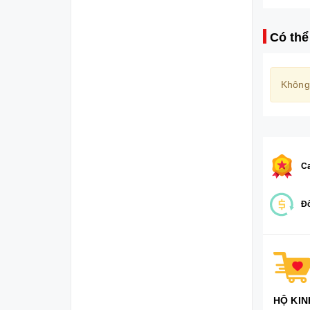
Có thể
Không
Ca
Đổ
HỘ KIN