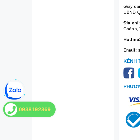
Giấy đă
UBND Q
Địa chỉ
Chánh, 
Hotline
Email:
KÊNH 
PHƯƠN
0938192369