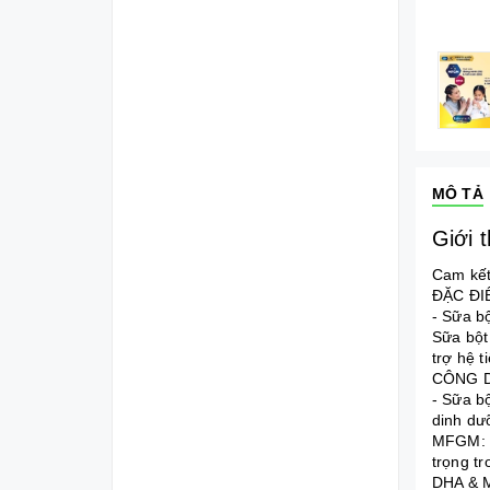
MÔ TẢ
Giới 
Cam kết
ĐẶC ĐI
- Sữa b
Sữa bột
trợ hệ t
CÔNG 
- Sữa b
dinh dư
MFGM: l
trọng t
DHA & M