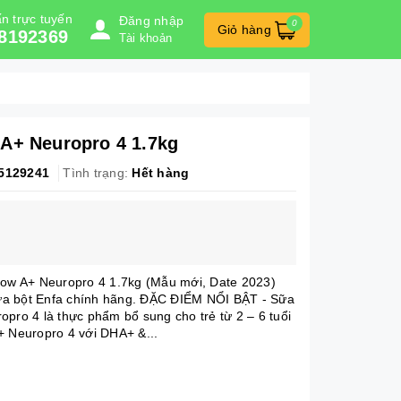
n trực tuyến
Đăng nhập
0
Giỏ hàng
8192369
Tài khoản
A+ Neuropro 4 1.7kg
5129241
Tình trạng:
Hết hàng
row A+ Neuropro 4 1.7kg (Mẫu mới, Date 2023)
a bột Enfa chính hãng. ĐẶC ĐIỂM NỔI BẬT - Sữa
opro 4 là thực phẩm bổ sung cho trẻ từ 2 – 6 tuổi
+ Neuropro 4 với DHA+ &...