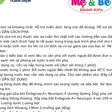
min và khoáng chất: Hỗ trợ miễn dịch, tăng sức đề kháng. Hỗ trợ phá
 DẪN CÁCH PHA
ỏe của trẻ tùy thuộc vào sự tuân thủ chặt chẽ các hướng dẫn sau đâ
n một cách thích hợp là rất quan trọng trong quá trình pha chế cho
h hoặc sinh non trừ khi có chỉ định và có sự giám sát của bác sĩ. Nê
 bạn.
ảo ý kiến bác sĩ xem liệu có cần pha với nước nguội đã được đun sôi
 sạch với xà phòng và nước trước khi pha.
 dụng cụ, cốc và nắp trong nước sôi (đun sôi trong 1 phút).
 nước trong 1 phút. Để nước nguội đến nhiệt độ không quá 40°C trư
g lượng nước bạn cần vào dung cụ pha. Cho sản phẩm vào. Đậy n
 DẪN SỬ DỤNG
ng bảng dưới đây để đong chính xác lượng nước và sữa bột. Sử d
ng lon.
ng gạt sữa bột Enfagrow A+ Neuropro 4 (tương đương 10g) pha với
loãng thông thường: 40g sữa bột Enfagrow A+ Neuropro 4 với 196 m
 Lượng nước Lượng bột
ung dịch Khoảng 196ml 4 muỗng gạt (40g)