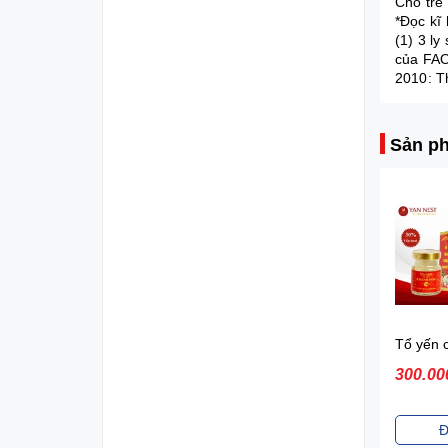
Cho trẻ
*Đọc kĩ
(1) 3 l
của FAO
2010: T
Sản ph
SỮA BỘT VINAMILK DIELAC ALPHA GOLD 3 1.4 kg
Tổ yến chưng hồng sâm, 30%, hộp
440.000₫
300.000₫
320.00
Đặt mua
Đặt mua
Đ