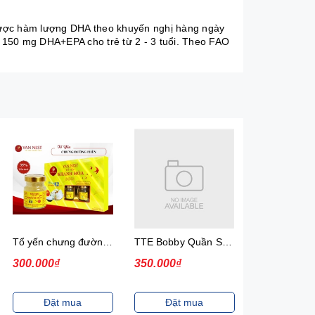
được hàm lượng DHA theo khuyến nghị hàng ngày
 150 mg DHA+EPA cho trẻ từ 2 - 3 tuổi. Theo FAO
TTE Bobby Quần SKT XXL68 - 2507F
Sữa bột Optimum Gold 1 lon 800g
350.000₫
465.000₫
320.000₫
Đặt mua
Đặt mua
Đặt m