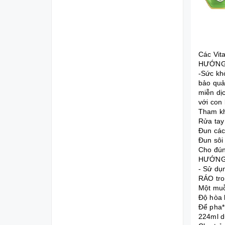
Các Vita
HƯỚNG
-Sức kh
bảo quả
miễn dịc
với con
Tham kh
Rửa tay
Đun các
Đun sôi
Cho đún
HƯỚNG
- Sử dụ
RÁO tro
Một muỗ
Độ hòa 
Để pha*
224ml d