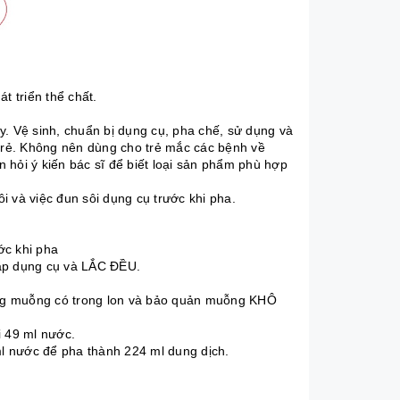
t triển thể chất.
y. Vệ sinh, chuẩn bị dụng cụ, pha chế, sử dụng và
 trẻ. Không nên dùng cho trẻ mắc các bệnh về
n hỏi ý kiến bác sĩ để biết loại sản phẩm phù hợp
 và việc đun sôi dụng cụ trước khi pha.
ớc khi pha
ắp dụng cụ và LẮC ĐỀU.
ụng muỗng có trong lon và bảo quản muỗng KHÔ
 49 ml nước.
l nước để pha thành 224 ml dung dịch.