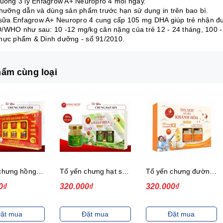
 uống 3 ly Enfagrow A+ Neuropro 4 mỗi ngày.
 hưỡng dẫn và dùng sản phẩm trước hạn sử dụng in trên bao bì.
y sữa Enfagrow A+ Neuropro 4 cung cấp 105 mg DHA giúp trẻ nhận 
/WHO như sau: 10 -12 mg/kg cân nặng của trẻ 12 - 24 tháng, 100 -
hực phẩm & Dinh dưỡng - số 91/2010.
ẩm cùng loại
Tổ yến chưng hạt sen, 35%, hộp
Tổ yến chưng đường isomalt, 35%, hộp
Tổ yến chưng đường phèn, 35%, hộp
0₫
320.000₫
300.000₫
ặt mua
Đặt mua
Đặt mua