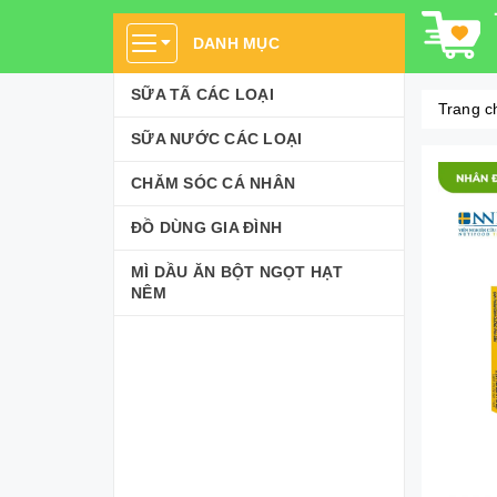
DANH MỤC
SỮA TÃ CÁC LOẠI
Trang c
SỮA NƯỚC CÁC LOẠI
CHĂM SÓC CÁ NHÂN
ĐỒ DÙNG GIA ĐÌNH
MÌ DẦU ĂN BỘT NGỌT HẠT
NÊM