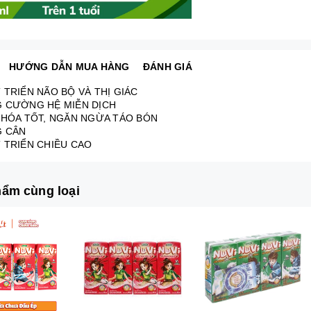
HƯỚNG DẪN MUA HÀNG
ĐÁNH GIÁ
T TRIỂN NÃO BỘ VÀ THỊ GIÁC
G CƯỜNG HỆ MIỄN DỊCH
U HÓA TỐT, NGĂN NGỪA TÁO BÓN
G CÂN
T TRIỂN CHIỀU CAO
ẩm cùng loại