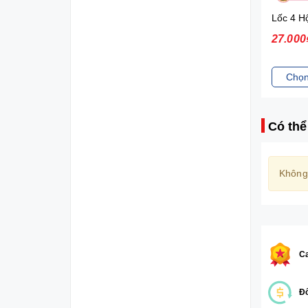
Nuvi Sữa lắc trái cây hương nhiệt đới 180ml*4 - lốc
27.000₫
27.000
Chọn sản phẩm
Chọn
Có thể
Không
Ca
Đổ