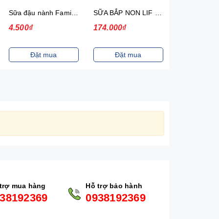
Sữa đậu nành Fami Nguyên chất Có đường Bịch 200ml 40 Bịch/Thùng
SỮA BẮP NON LIF 180ML 4H/VỈ
4.500₫
174.000₫
117.000₫
Đặt mua
Đặt mua
Đặt m
trợ mua hàng
Hỗ trợ bảo hành
38192369
0938192369