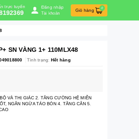
n trực tuyến
Đăng nhập
0
Giỏ hàng
8192369
Tài khoản
8
P+ SN VÀNG 1+ 110MLX48
049018800
Tình trạng:
Hết hàng
 BỘ VÀ THỊ GIÁC 2. TĂNG CƯỜNG HỆ MIỄN
TỐT, NGĂN NGỪA TÁO BÓN 4. TĂNG CÂN 5.
 CAO