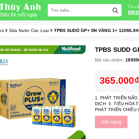
Tư vấ
093
hủ
Sữa Nước Các Loại
TPBS SUDD GP+ SN VÀNG 1+ 110MLX4
TPBS SUDD G
Mã sản phẩm:
18935
365.000₫
1. PHÁT TRIỂN NÃO
DỊCH 3. TIÊU HÓA 
PHÁT TRIỂN CHIỀU
Hết hàng