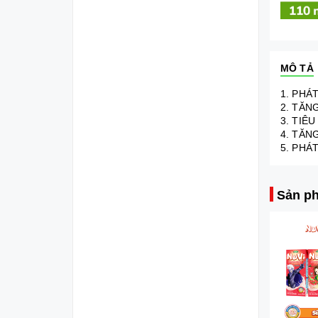
MÔ TẢ
1. PHÁ
2. TĂN
3. TIÊ
4. TĂN
5. PHÁ
Sản ph