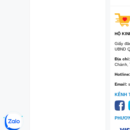
HỘ KIN
Giấy đă
UBND Q
Địa chỉ
Chánh, 
Hotline
Email:
KÊNH 
PHƯƠN