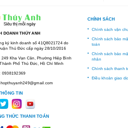
CHÍNH SÁCH
Chính sách vận ch
H DOANH THÚY ANH
Chính sách bảo mật
ng ký kinh doanh số 41Q8021724 do
toán
uận Thủ Đức cấp ngày 28/10/2016
Chính sách bảo mật
:
249 Kha Vạn Cân, Phường Hiệp Bình
nhân
Thành Phố Thủ Đức, Hồ Chí Minh
Chính sách thanh 
:
0938192369
Điều khoản giao dị
shopthuyanh249@gmail.com
THÔNG TIN
G THỨC THANH TOÁN