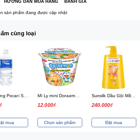
HƯỚNG DẪN MUA HÀNG
ĐÁNH GIÁ
n sản phẩm đang được cập nhật
ẩm cùng loại
Thức uống Pocari Sweat 15x900 ml
Mì Ly mini Doraemon Hương Vị Hải Sản Chua Ngọt
Sunsilk Dầu Gội Mềm Mượt Diệu Kỳ 1.4Kg
₫
12.000₫
240.000₫
ặt mua
Chọn sản phẩm
Đặt mua