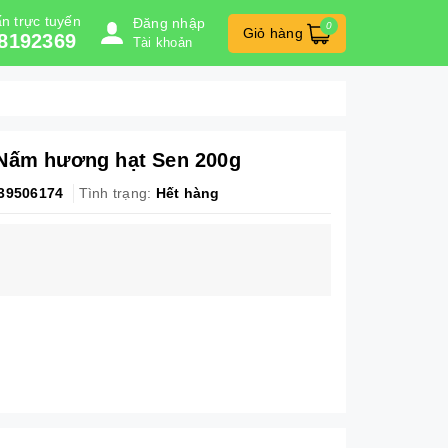
n trực tuyến
Đăng nhập
0
Giỏ hàng
8192369
Tài khoản
 Nấm hương hạt Sen 200g
39506174
Tình trạng:
Hết hàng