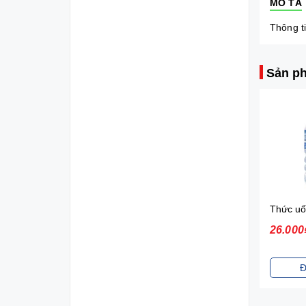
MÔ TẢ
Thông ti
Sản ph
Sữa tắm gội toàn thân Johnson's Baby (200ml)
70.000₫
26.000
Đặt mua
Đ