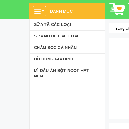
DANH MỤC
SỮA TÃ CÁC LOẠI
Trang c
SỮA NƯỚC CÁC LOẠI
CHĂM SÓC CÁ NHÂN
ĐỒ DÙNG GIA ĐÌNH
MÌ DẦU ĂN BỘT NGỌT HẠT
NÊM