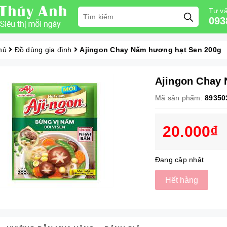
Tư vấ
093
hủ
Đồ dùng gia đình
Ajingon Chay Nấm hương hạt Sen 200g
Ajingon Chay
Mã sản phẩm:
89350
20.000₫
Đang cập nhật
Hết hàng