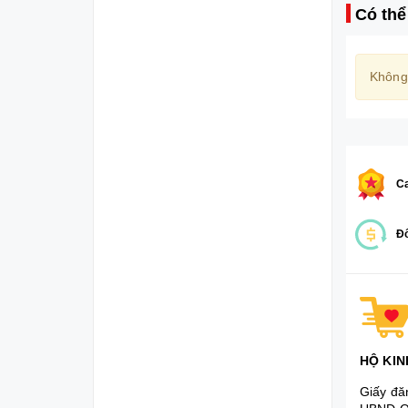
Có thể
Không
Ca
Đổ
HỘ KIN
Giấy đă