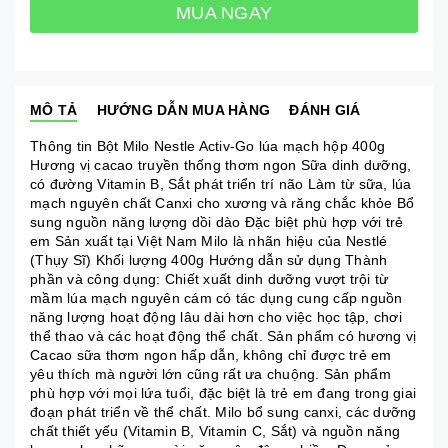
MUA NGAY
MÔ TẢ
HƯỚNG DẪN MUA HÀNG
ĐÁNH GIÁ
Thông tin Bột Milo Nestle Activ-Go lúa mạch hộp 400g
Hương vị cacao truyền thống thơm ngon Sữa dinh dưỡng,
có đường Vitamin B, Sắt phát triển trí não Làm từ sữa, lúa
mạch nguyên chất Canxi cho xương và răng chắc khỏe Bổ
sung nguồn năng lượng dồi dào Đặc biệt phù hợp với trẻ
em Sản xuất tại Việt Nam Milo là nhãn hiệu của Nestlé
(Thụy Sĩ) Khối lượng 400g Hướng dẫn sử dụng Thành
phần và công dụng: Chiết xuất dinh dưỡng vượt trội từ
mầm lúa mạch nguyên cám có tác dụng cung cấp nguồn
năng lượng hoạt động lâu dài hơn cho việc học tập, chơi
thể thao và các hoạt động thể chất. Sản phẩm có hương vị
Cacao sữa thơm ngon hấp dẫn, không chỉ được trẻ em
yêu thích mà người lớn cũng rất ưa chuộng. Sản phẩm
phù hợp với mọi lứa tuổi, đặc biệt là trẻ em đang trong giai
đoạn phát triển về thể chất. Milo bổ sung canxi, các dưỡng
chất thiết yếu (Vitamin B, Vitamin C, Sắt) và nguồn năng