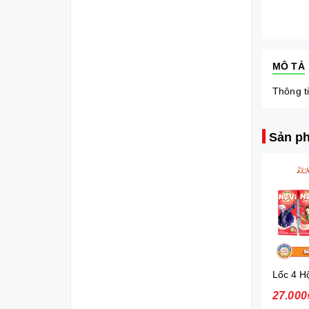
MÔ TẢ
Thông ti
Sản ph
Nuvi Sữa lắc trái cây hương nhiệt đới 180ml*4 - lốc
27.000₫
27.000