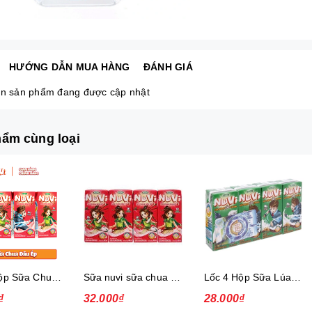
HƯỚNG DẪN MUA HÀNG
ĐÁNH GIÁ
n sản phẩm đang được cập nhật
ẩm cùng loại
Lốc 4 Hộp Sữa Chua Dâu Ép Nuvi
Sữa nuvi sữa chua dâu ép thạch 170ml - lốc
Lốc 4 Hộp Sữa Lúa Mạch Lắc Cacao Nuvi 180 ml
₫
32.000₫
28.000₫