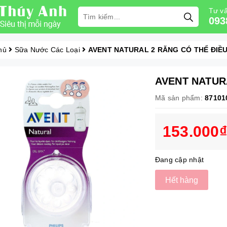
Tư vấ
093
hủ
Sữa Nước Các Loại
AVENT NATURAL 2 RĂNG CÓ THỂ ĐIỀU
AVENT NATUR
Mã sản phẩm:
87101
153.000₫
Đang cập nhật
Hết hàng