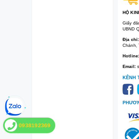
HỘ KIN
Giấy đă
UBND Q
Địa chỉ
Chánh, 
Hotline
Email:
KÊNH 
PHƯƠN
0938192369