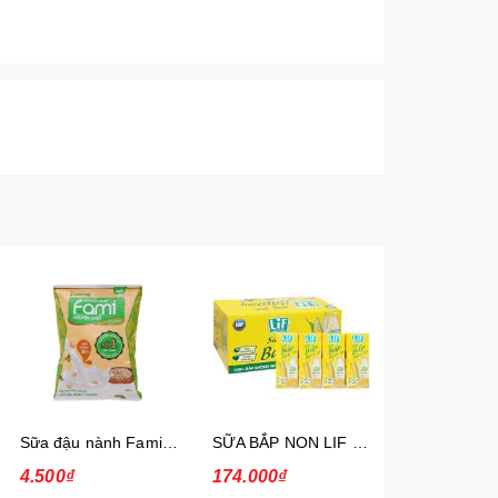
Sữa đậu nành Fami Nguyên chất Có đường Bịch 200ml 40 Bịch/Thùng
SỮA BẮP NON LIF 180ML 4H/VỈ
4.500₫
174.000₫
117.000₫