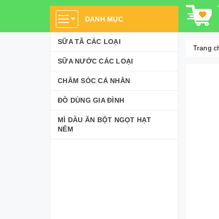
DANH MỤC
SỮA TÃ CÁC LOẠI
Trang c
SỮA NƯỚC CÁC LOẠI
CHĂM SÓC CÁ NHÂN
ĐỒ DÙNG GIA ĐÌNH
MÌ DẦU ĂN BỘT NGỌT HẠT
NÊM