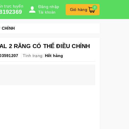
n trực tuyến
Đăng nhập
0
Giỏ hàng
8192369
Tài khoản
 CHỈNH
AL 2 RĂNG CÓ THỂ ĐIỀU CHỈNH
03591207
Tình trạng:
Hết hàng