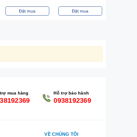
Đặt mua
Đặt mua
Đặt m
trợ mua hàng
Hỗ trợ bảo hành
38192369
0938192369
VỀ CHÚNG TÔI