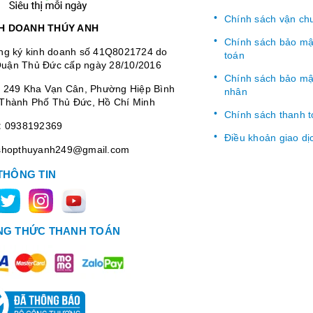
Chính sách vận ch
H DOANH THÚY ANH
Chính sách bảo mật
ng ký kinh doanh số 41Q8021724 do
toán
uận Thủ Đức cấp ngày 28/10/2016
Chính sách bảo mật
:
249 Kha Vạn Cân, Phường Hiệp Bình
nhân
Thành Phố Thủ Đức, Hồ Chí Minh
Chính sách thanh 
:
0938192369
Điều khoản giao dị
shopthuyanh249@gmail.com
THÔNG TIN
G THỨC THANH TOÁN