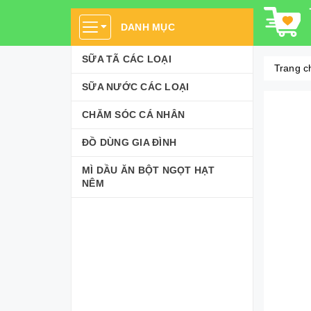
DANH MỤC
SỮA TÃ CÁC LOẠI
Trang c
SỮA NƯỚC CÁC LOẠI
CHĂM SÓC CÁ NHÂN
ĐỒ DÙNG GIA ĐÌNH
MÌ DẦU ĂN BỘT NGỌT HẠT
NÊM