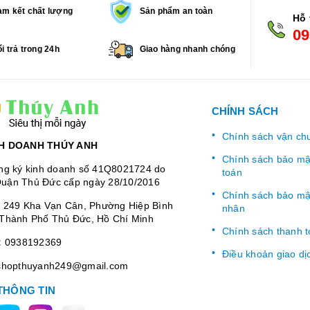
m kết chất lượng
Sản phẩm an toàn
Hỗ 
09
i trả trong 24h
Giao hàng nhanh chóng
CHÍNH SÁCH
Chính sách vận ch
H DOANH THÚY ANH
Chính sách bảo mật
ng ký kinh doanh số 41Q8021724 do
toán
uận Thủ Đức cấp ngày 28/10/2016
Chính sách bảo mật
:
249 Kha Vạn Cân, Phường Hiệp Bình
nhân
Thành Phố Thủ Đức, Hồ Chí Minh
Chính sách thanh 
:
0938192369
Điều khoản giao dị
shopthuyanh249@gmail.com
THÔNG TIN