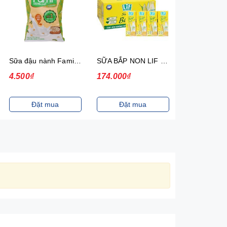
Sữa đậu nành Fami Nguyên chất Có đường Bịch 200ml 40 Bịch/Thùng
SỮA BẮP NON LIF 180ML 4H/VỈ
4.500₫
174.000₫
117.000₫
Đặt mua
Đặt mua
Đặt m