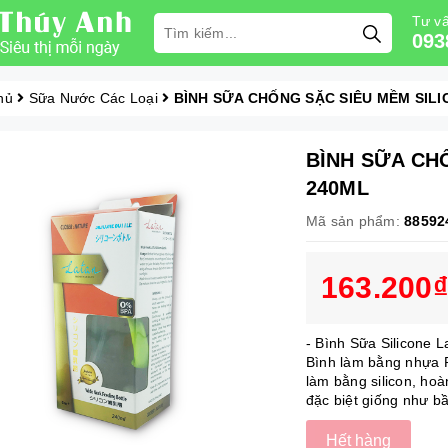
Tư vấ
093
hủ
Sữa Nước Các Loại
BÌNH SỮA CHỐNG SẶC SIÊU MỀM SILI
BÌNH SỮA CH
240ML
Mã sản phẩm:
88592
163.200₫
- Bình Sữa Silicone 
Bình làm bằng nhựa 
làm bằng silicon, hoà
đặc biệt giống như b
Hết hàng