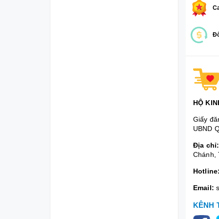
Ca
Đổ
HỘ KIN
Giấy đă
UBND Q
Địa chỉ
Chánh, 
Hotline
Email:
KÊNH 