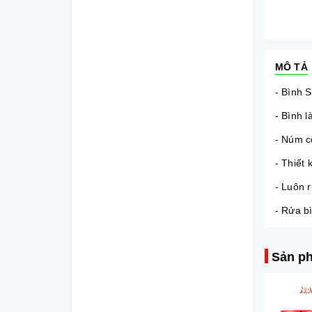
MÔ TẢ
- Bình 
- Bình 
- Núm c
- Thiết
- Luôn r
- Rửa b
Sản ph