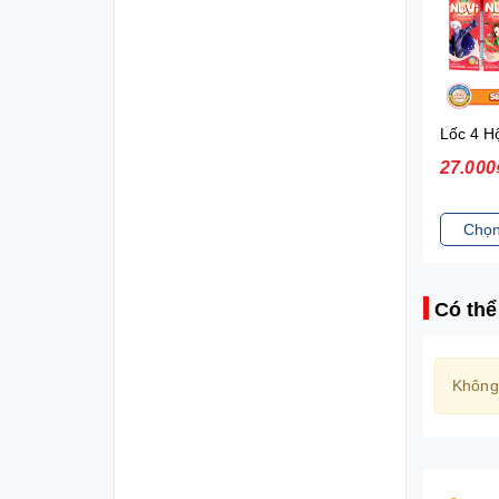
Nuvi Sữa lắc trái cây hương nhiệt đới 180ml*4 - lốc
27.000₫
27.000
Chọn sản phẩm
Chọn
Có thể
Không