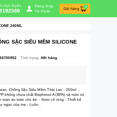
n trực tuyến
Đăng nhập
0
Giỏ hàng
8192369
Tài khoản
CONE 240ML
ỐNG SẶC SIÊU MỀM SILICONE
46700852
Tình trạng:
Hết hàng
Latan, Chống Sặc Siêu Mềm Thái Lan - 250ml -
PP không chưa chất Bisphenol A (BPA) và núm vú
n toàn an toàn cho bé. - Núm cổ rộng - Thiết kế
ầu ngực của mẹ - Luôn...