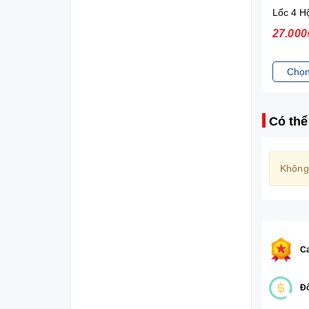
Nuvi Sữa lắc trái cây hương nhiệt đới 180ml*4 - lốc
27.000₫
27.000
Chọn sản phẩm
Chọn
Có thể
Không
Ca
Đổ