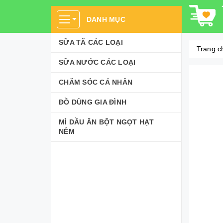
DANH MỤC
SỮA TÃ CÁC LOẠI
Trang c
SỮA NƯỚC CÁC LOẠI
CHĂM SÓC CÁ NHÂN
ĐỒ DÙNG GIA ĐÌNH
MÌ DẦU ĂN BỘT NGỌT HẠT
NÊM