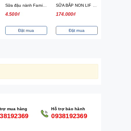
Sữa đậu nành Fami Nguyên chất Có đường Bịch 200ml 40 Bịch/Thùng
SỮA BẮP NON LIF 180ML 4H/VỈ
4.500₫
174.000₫
117.000₫
Đặt mua
Đặt mua
Đặt m
trợ mua hàng
Hỗ trợ bảo hành
38192369
0938192369