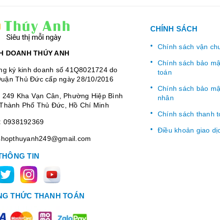
CHÍNH SÁCH
Chính sách vận ch
H DOANH THÚY ANH
Chính sách bảo mật
ng ký kinh doanh số 41Q8021724 do
toán
uận Thủ Đức cấp ngày 28/10/2016
Chính sách bảo mật
:
249 Kha Vạn Cân, Phường Hiệp Bình
nhân
Thành Phố Thủ Đức, Hồ Chí Minh
Chính sách thanh 
:
0938192369
Điều khoản giao dị
shopthuyanh249@gmail.com
THÔNG TIN
G THỨC THANH TOÁN