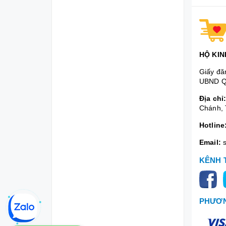
HỘ KIN
Giấy đă
UBND Q
Địa chỉ
Chánh, 
Hotline
Email:
KÊNH 
PHƯƠN