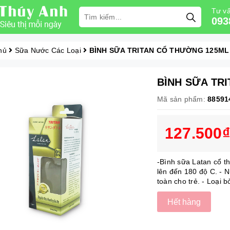
Tư vấ
093
hủ
Sữa Nước Các Loại
BÌNH SỮA TRITAN CỔ THƯỜNG 125ML
BÌNH SỮA TR
Mã sản phẩm:
88591
127.500₫
-Bình sữa Latan cổ t
lên đến 180 độ C. - 
toàn cho trẻ. - Loại 
Hết hàng