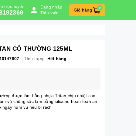
n trực tuyến
Đăng nhập
0
Giỏ hàng
8192369
Tài khoản
ITAN CỔ THƯỜNG 125ML
40147807
Tình trạng:
Hết hàng
hường được làm bằng nhựa Tritan chịu nhiệt cao
Núm vú chống sặc làm bằng silicone hoàn toàn an
bỏ ngay núm vú nếu bị rách