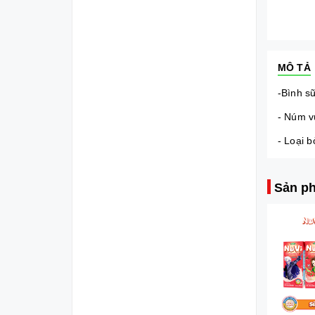
MÔ TẢ
-Bình s
- Núm v
- Loại 
Sản ph