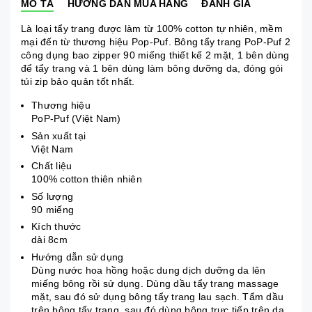
MÔ TẢ
HƯỚNG DẪN MUA HÀNG
ĐÁNH GIÁ
Là loại tẩy trang được làm từ 100% cotton tự nhiên, mềm
mại đến từ thương hiệu Pop-Puf. Bông tẩy trang PoP-Puf 2
công dụng bao zipper 90 miếng thiết kế 2 mặt, 1 bên dùng
để tẩy trang và 1 bên dùng làm bông dưỡng da, đóng gói
túi zip bảo quản tốt nhất.
Thương hiệu
PoP-Puf (Việt Nam)
Sản xuất tại
Việt Nam
Chất liệu
100% cotton thiên nhiên
Số lượng
90 miếng
Kích thước
dài 8cm
Hướng dẫn sử dụng
Dùng nước hoa hồng hoặc dung dịch dưỡng da lên
miếng bông rồi sử dụng. Dùng dầu tẩy trang massage
mặt, sau đó sử dụng bông tẩy trang lau sạch. Tẩm dầu
trên bông tẩy trang, sau đó dùng bông trực tiếp trên da