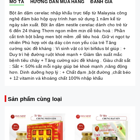
MÔ TẢ
HƯỚNG DẪN MUA HÀNG
ĐÁNH GIÁ
Bột ăn dặm cerelac nhập khẩu trực tiếp từ Malaysia công
nghệ đảm bảo hộp quy trình.hạn sử dụng 1 năm kể từ
ngày sản xuất. Bột ăn dặm nestle cerelac dành cho trẻ từ
6 đến 24 tháng Thơm ngon mềm mịn dễ tiêu hoá : Phần
cắt tinh bột bằng men bột mềm ,dễ tiêu hoá .Giữ vị ngọt tự
nhiên Phù hợp với dạ dày còn non yếu của trẻ Tăng
cường sức đề kháng : Vi sinh vật có lợi bifidus bl giúp : +
Duy trì hệ đường ruột khoẻ mạnh + Giảm tần suất mắc
bệnh tiêu chảy + Tăng cường sức đề kháng . Giàu chất sắt
: Sắt +: 50% sắt mỗi ngày giúp bé khoẻ mạnh ,năng động
hơn. Dinh dưỡng hợp lý : + Chất đạm ,bột đường ,chất béo
+ 12 vitamin và khoáng chất 100% nhập khẩu
Sản phẩm cùng loại