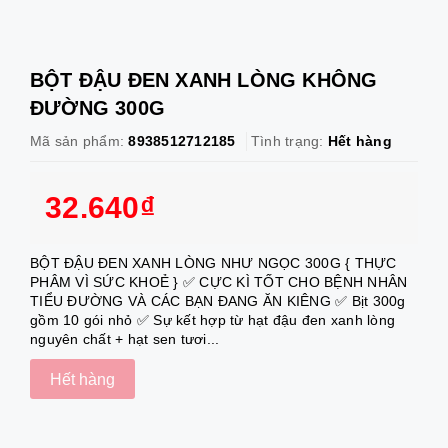
BỘT ĐẬU ĐEN XANH LÒNG KHÔNG
ĐƯỜNG 300G
Mã sản phẩm:
8938512712185
Tình trạng:
Hết hàng
32.640₫
BỘT ĐẬU ĐEN XANH LÒNG NHƯ NGỌC 300G { THỰC
PHÂM VÌ SỨC KHOẺ } ✅ CỰC KÌ TỐT CHO BỆNH NHÂN
TIỂU ĐƯỜNG VÀ CÁC BẠN ĐANG ĂN KIÊNG ✅ Bịt 300g
gồm 10 gói nhỏ ✅ Sự kết hợp từ hạt đậu đen xanh lòng
nguyên chất + hạt sen tươi...
Hết hàng