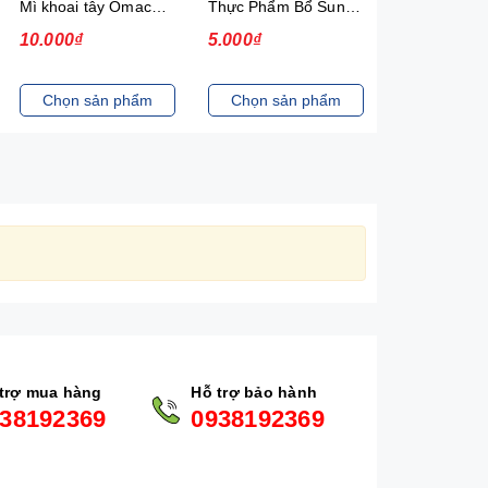
Mì khoai tây Omachi Special bò hầm xốt vang gói 92g (có gói thịt thật)
Thực Phẩm Bổ Sung Mì Hảo Hảo Hương Vị Sa Tế Hành Tím New 30
10.000₫
5.000₫
13.000₫
Chọn sản phẩm
Chọn sản phẩm
Chọn sản
trợ mua hàng
Hỗ trợ bảo hành
38192369
0938192369