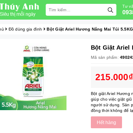
Tư vấ
093
hủ
Đồ dùng gia đình
Bột Giặt Ariel Hương Nắng Mai Túi 5.5KG
Bột Giặt Arie
Mã sản phẩm:
49024
215.000₫
Bột giặt Ariel Hương 
giúp cho việc giặt gi
người sử dụng. Sả
đồng thời không để lại
Hết hàng