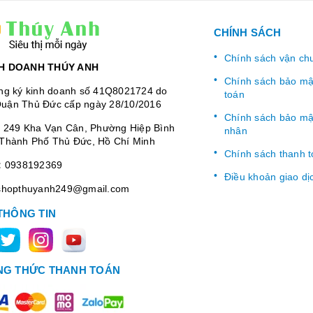
CHÍNH SÁCH
Chính sách vận ch
H DOANH THÚY ANH
Chính sách bảo mật
ng ký kinh doanh số 41Q8021724 do
toán
uận Thủ Đức cấp ngày 28/10/2016
Chính sách bảo mật
:
249 Kha Vạn Cân, Phường Hiệp Bình
nhân
Thành Phố Thủ Đức, Hồ Chí Minh
Chính sách thanh 
:
0938192369
Điều khoản giao dị
shopthuyanh249@gmail.com
THÔNG TIN
G THỨC THANH TOÁN