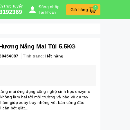
n trực tuyến
Đăng nhập
0
Giỏ hàng
8192369
Tài khoản
l Hương Nắng Mai Túi 5.5KG
30454087
Tình trạng:
Hết hàng
nắng mai ứng dụng công nghệ sinh học enzyme
ũ không làm hại tới môi trường và bảo vệ da tay
n phẩm giúp xoáy bay những vết bẩn cứng đầu,
 cặn bột giặt...