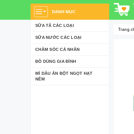
DANH MỤC
SỮA TÃ CÁC LOẠI
Trang c
SỮA NƯỚC CÁC LOẠI
CHĂM SÓC CÁ NHÂN
ĐỒ DÙNG GIA ĐÌNH
MÌ DẦU ĂN BỘT NGỌT HẠT
NÊM