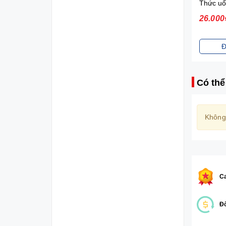
Sữa tắm gội toàn thân Johnson's Baby (200ml)
70.000₫
26.000
Đặt mua
Đ
Có thể
Không
Ca
Đổ