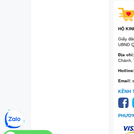
HỘ KIN
Giấy đă
UBND Q
Địa chỉ
Chánh, 
Hotline
Email:
KÊNH 
PHƯƠN