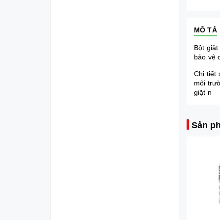
MÔ TẢ
Bột giặt
bảo vệ
Chi tiết
môi trươ
giặt n
Sản ph