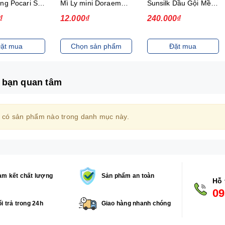
Thức uống Pocari Sweat 15x900 ml
Mì Ly mini Doraemon Hương Vị Hải Sản Chua Ngọt
Sunsilk Dầu Gội Mềm Mượt Diệu Kỳ 1.4Kg
₫
12.000₫
240.000₫
ặt mua
Chọn sản phẩm
Đặt mua
 bạn quan tâm
 có sản phẩm nào trong danh mục này.
m kết chất lượng
Sản phẩm an toàn
Hỗ 
09
i trả trong 24h
Giao hàng nhanh chóng