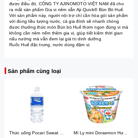
được điều đó, CÔNG TY AJINOMOTO VIỆT NAM đã cho
ra mắt sản phẩm Gia vị nêm sẵn Aji-Quick® Bún Bò Huế.
Với sản phẩm này, người nội trợ chỉ cần hòa gói sản phẩm
với đúng liều lượng nước, cả gia đình sẽ nhanh chóng
được thưởng thức món Bún bò Huế thơm ngon đúng vị mà
không cần nêm nếm thêm gia vị, giúp tiết kiệm thời gian
nấu nướng mà vẫn đem lại giá trị dinh dưỡng.
Ruốc Huế đặc trưng, nước dùng đậm vị.
Sản phẩm cùng loại
Thức uống Pocari Sweat 15x900 ml
Mì Ly mini Doraemon Hương Vị Hải Sản Chua Ngọt