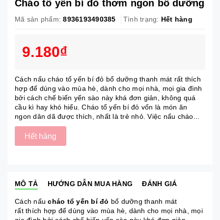
Cháo tổ yến bí đỏ thơm ngon bổ dưỡng
Mã sản phẩm:
8936193490385
Tình trạng:
Hết hàng
9.180₫
Cách nấu cháo tổ yến bí đỏ bổ dưỡng thanh mát rất thích
hợp để dùng vào mùa hè, dành cho mọi nhà, mọi gia đình
bởi cách chế biến yến sào này khá đơn giản, không quá
cầu kì hay khó hiểu. Cháo tổ yến bí đỏ vốn là món ăn
ngon dân dã được thích, nhất là trẻ nhỏ. Việc nấu cháo...
Hết hàng
MÔ TẢ
HƯỚNG DẪN MUA HÀNG
ĐÁNH GIÁ
Cách nấu
cháo tổ yến bí đỏ
bổ dưỡng thanh mát
rất thích hợp để dùng vào mùa hè, dành cho mọi nhà, mọi