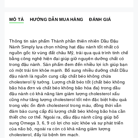
MÔ TẢ
HƯỚNG DẪN MUA HÀNG
ĐÁNH GIÁ
Thông tin sản phẩm Thành phần thiên nhiên Dầu Đậu
Nành Simply lựa chọn những hạt đậu nành tốt nhất có
nguồn gốc từ vùng đất châu Mỹ, trải qua quá trình tinh chế
bằng công nghệ hiện đại giúp giữ nguyên dưỡng chất có
trong đậu nành. Sản phẩm đem đến nhiều lợi ích giúp bạn
có một trái tim khỏe mạnh. Bổ sung nhiều dưỡng chất Dầu
đậu nành là nguồn cung cấp chất béo không chứa
cholesterol lý tưởng. Lượng chất béo tốt (chất béo không
bão hòa đơn và chất béo không bão hòa đa) trong dầu
đậu nành có khả năng làm giảm lượng cholesterol xấu
cũng như tăng lượng cholesterol tốt nên đặc biệt hiệu quả
trong việc ổn định cholesterol trong máu, đồng thời vẫn
đảm bảo cung cấp đủ lượng chất béo không bão hòa cần
thiết cho cơ thể. Ngoài ra, dầu đậu nành cũng giúp bổ
sung Omega 3, 6, 9 có lợi cho sức khỏe và sự phát triển
của não bộ, ngoài ra còn có khả năng giảm lượng
cholesterol, đẩy lùi bệnh tim mạch.