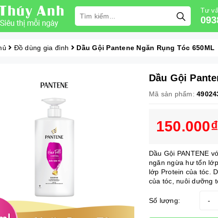
Tư vấ
093
hủ
Đồ dùng gia đình
Dầu Gội Pantene Ngăn Rụng Tóc 650ML
Dầu Gội Pant
Mã sản phẩm:
49024
150.000₫
Dầu Gội PANTENE với
ngăn ngừa hư tổn lớp
lớp Protein của tóc.
của tóc, nuôi dưỡng t
Số lượng:
-