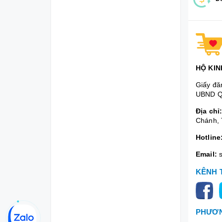
HỘ KIN
Giấy đă
UBND Q
Địa chỉ
Chánh, 
Hotline
Email:
KÊNH 
PHƯƠN