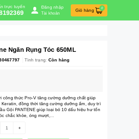
n trực tuyến
Đăng nhập
0
Giỏ hàng
8192369
Tài khoản
ene Ngăn Rụng Tóc 650ML
30467797
Tình trạng:
Còn hàng
 công thức Pro-V tăng cường dưỡng chất giúp
 Keratin, đồng thời tăng cường dưỡng ẩm, duy trì
 Dầu Gội PANTENE giúp loại bỏ 10 dấu hiệu hư tổn
óc chắc khỏe, óng mượt,...
+