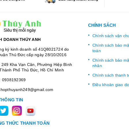
CHÍNH SÁCH
Chính sách vận ch
H DOANH THÚY ANH
Chính sách bảo mật
ng ký kinh doanh số 41Q8021724 do
toán
uận Thủ Đức cấp ngày 28/10/2016
Chính sách bảo mật
:
249 Kha Vạn Cân, Phường Hiệp Bình
nhân
Thành Phố Thủ Đức, Hồ Chí Minh
Chính sách thanh 
:
0938192369
Điều khoản giao dị
shopthuyanh249@gmail.com
THÔNG TIN
G THỨC THANH TOÁN