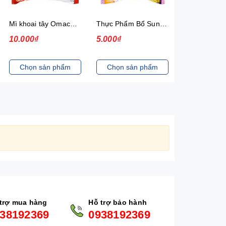
Mì khoai tây Omachi Special bò hầm xốt vang gói 92g (có gói thịt thật)
Thực Phẩm Bổ Sung Mì Hảo Hảo Hương Vị Sa Tế Hành Tím New 30
10.000₫
5.000₫
13.000₫
Chọn sản phẩm
Chọn sản phẩm
Chọn sản
trợ mua hàng
Hỗ trợ bảo hành
38192369
0938192369