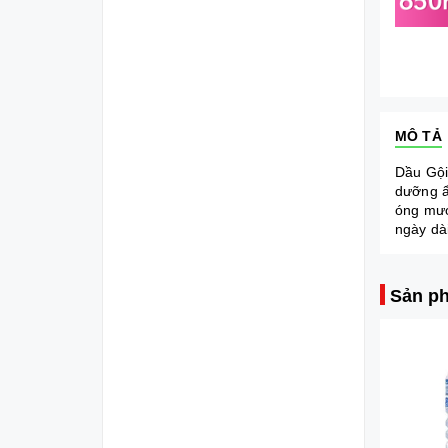
MÔ TẢ
Dầu Gội
dưỡng ẩ
óng mượ
ngày dà
Sản ph