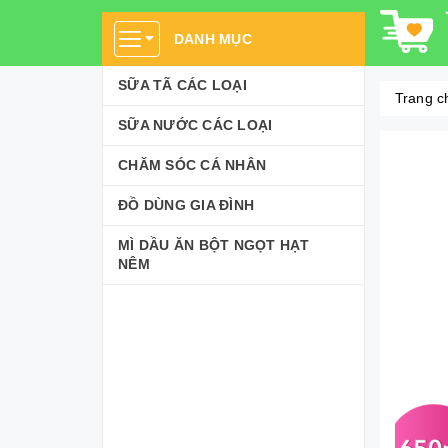
DANH MỤC
SỮA TÃ CÁC LOẠI
Trang c
SỮA NƯỚC CÁC LOẠI
CHĂM SÓC CÁ NHÂN
ĐỒ DÙNG GIA ĐÌNH
MÌ DẦU ĂN BỘT NGỌT HẠT
NÊM