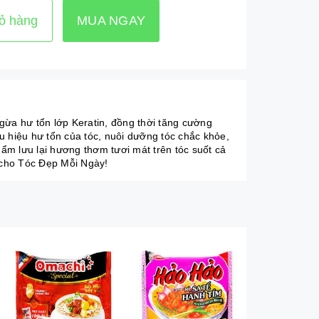
ỏ hàng
MUA NGAY
ừa hư tổn lớp Keratin, đồng thời tăng cường
u hiệu hư tổn của tóc, nuôi dưỡng tóc chắc khỏe,
ẩm lưu lại hương thơm tươi mát trên tóc suốt cả
 cho Tóc Đẹp Mỗi Ngày!