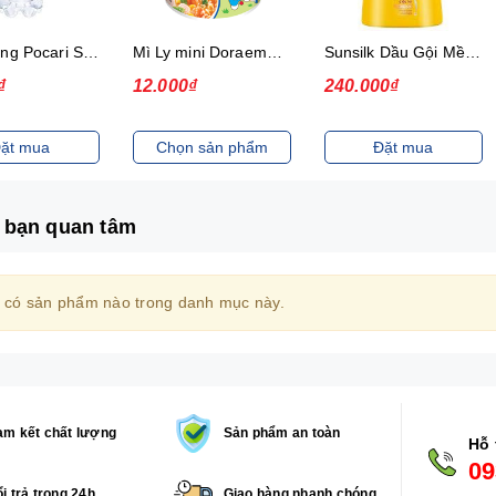
Thức uống Pocari Sweat 15x900 ml
Mì Ly mini Doraemon Hương Vị Hải Sản Chua Ngọt
Sunsilk Dầu Gội Mềm Mượt Diệu Kỳ 1.4Kg
₫
12.000₫
240.000₫
ặt mua
Chọn sản phẩm
Đặt mua
 bạn quan tâm
 có sản phẩm nào trong danh mục này.
m kết chất lượng
Sản phẩm an toàn
Hỗ 
09
i trả trong 24h
Giao hàng nhanh chóng