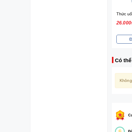
Sữa tắm gội toàn thân Johnson's Baby (200ml)
70.000₫
26.000
Đặt mua
Đ
Có thể
Không
Ca
Đổ