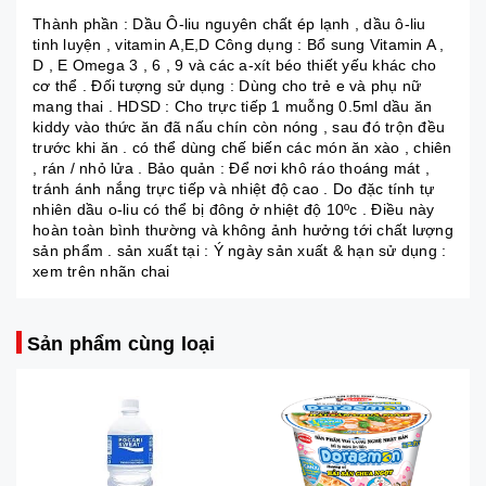
Thành phần : Dầu Ô-liu nguyên chất ép lạnh , dầu ô-liu
tinh luyện , vitamin A,E,D Công dụng : Bổ sung Vitamin A ,
D , E Omega 3 , 6 , 9 và các a-xít béo thiết yếu khác cho
cơ thể . Đối tượng sử dụng : Dùng cho trẻ e và phụ nữ
mang thai . HDSD : Cho trực tiếp 1 muỗng 0.5ml dầu ăn
kiddy vào thức ăn đã nấu chín còn nóng , sau đó trộn đều
trước khi ăn . có thể dùng chế biến các món ăn xào , chiên
, rán / nhỏ lửa . Bảo quản : Để nơi khô ráo thoáng mát ,
tránh ánh nắng trực tiếp và nhiệt độ cao . Do đặc tính tự
nhiên dầu o-liu có thể bị đông ở nhiệt độ 10ºc . Điều này
hoàn toàn bình thường và không ảnh hưởng tới chất lượng
sản phẩm . sản xuất tại : Ý ngày sản xuất & hạn sử dụng :
xem trên nhãn chai
Sản phẩm cùng loại