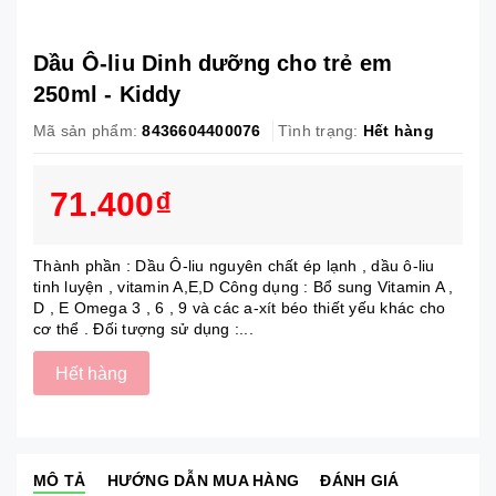
Dầu Ô-liu Dinh dưỡng cho trẻ em
250ml - Kiddy
Mã sản phẩm:
8436604400076
Tình trạng:
Hết hàng
71.400₫
Thành phần : Dầu Ô-liu nguyên chất ép lạnh , dầu ô-liu
tinh luyện , vitamin A,E,D Công dụng : Bổ sung Vitamin A ,
D , E Omega 3 , 6 , 9 và các a-xít béo thiết yếu khác cho
cơ thể . Đối tượng sử dụng :...
Hết hàng
MÔ TẢ
HƯỚNG DẪN MUA HÀNG
ĐÁNH GIÁ