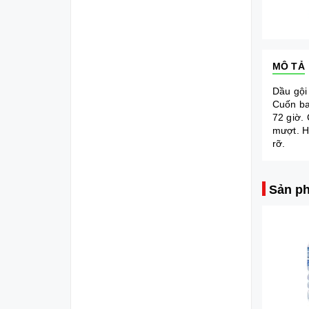
MÔ TẢ
Dầu gội
Cuốn ba
72 giờ.
mượt. H
rỡ.
Sản ph