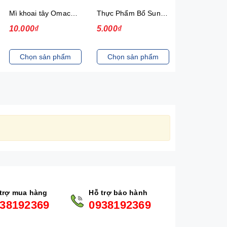
Mì khoai tây Omachi Special bò hầm xốt vang gói 92g (có gói thịt thật)
Thực Phẩm Bổ Sung Mì Hảo Hảo Hương Vị Sa Tế Hành Tím New 30
10.000₫
5.000₫
13.000₫
Chọn sản phẩm
Chọn sản phẩm
Chọn sản
trợ mua hàng
Hỗ trợ bảo hành
38192369
0938192369