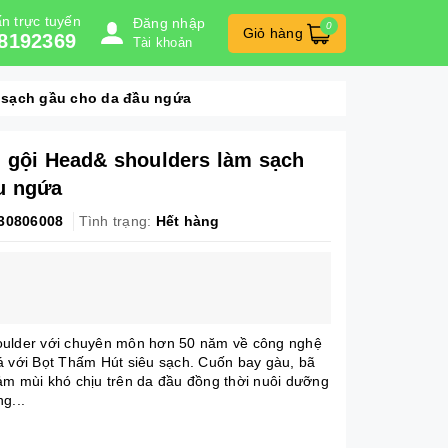
n trực tuyến
Đăng nhập
0
Giỏ hàng
8192369
Tài khoản
 sạch gầu cho da đầu ngứa
u gội Head& shoulders làm sạch
u ngứa
30806008
Tình trạng:
Hết hàng
oulder với chuyên môn hơn 50 năm về công nghệ
á với Bọt Thấm Hút siêu sạch. Cuốn bay gàu, bã
ảm mùi khó chịu trên da đầu đồng thời nuôi dưỡng
g...