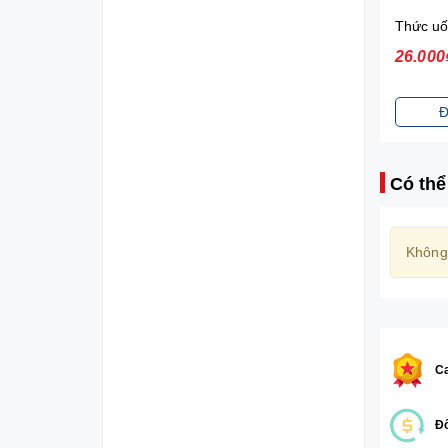
Sữa tắm gội toàn thân Johnson's Baby (200ml)
70.000₫
26.000
Đặt mua
Đ
Có thể
Không
Ca
Đổ