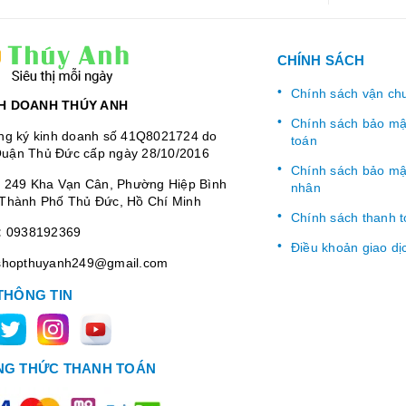
CHÍNH SÁCH
Chính sách vận ch
H DOANH THÚY ANH
Chính sách bảo mật
ng ký kinh doanh số 41Q8021724 do
toán
uận Thủ Đức cấp ngày 28/10/2016
Chính sách bảo mật
:
249 Kha Vạn Cân, Phường Hiệp Bình
nhân
Thành Phố Thủ Đức, Hồ Chí Minh
Chính sách thanh 
:
0938192369
Điều khoản giao dị
shopthuyanh249@gmail.com
THÔNG TIN
G THỨC THANH TOÁN