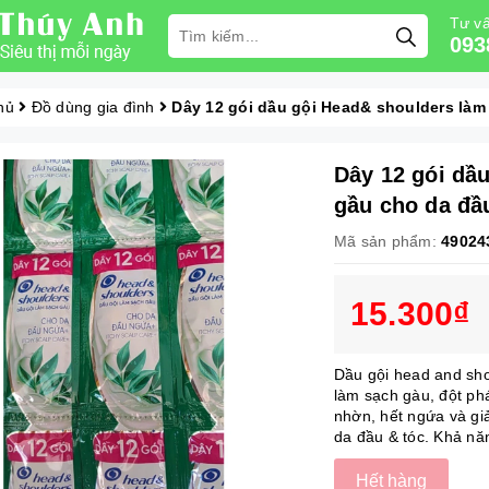
Tư vấ
093
hủ
Đồ dùng gia đình
Dây 12 gói dầu gội Head& shoulders làm
Dây 12 gói dầ
gầu cho da đầ
Mã sản phẩm:
49024
15.300₫
Dầu gội head and sh
làm sạch gàu, đột ph
nhờn, hết ngứa và gi
da đầu & tóc. Khả năn
Hết hàng