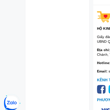
HỘ KIN
Giấy đă
UBND Q
Địa chỉ
Chánh, 
Hotline
Email:
KÊNH 
PHƯƠN