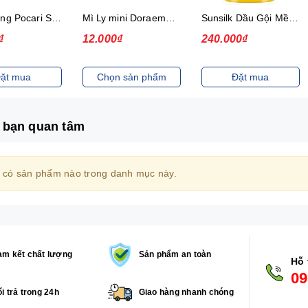
Thức uống Pocari Sweat 15x900 ml
Mì Ly mini Doraemon Hương Vị Hải Sản Chua Ngọt
Sunsilk Dầu Gội Mềm Mượt Diệu Kỳ 1.4Kg
₫
12.000₫
240.000₫
ặt mua
Chọn sản phẩm
Đặt mua
 bạn quan tâm
 có sản phẩm nào trong danh mục này.
m kết chất lượng
Sản phẩm an toàn
Hỗ 
09
i trả trong 24h
Giao hàng nhanh chóng