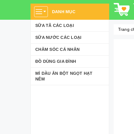
DANH MỤC
SỮA TÃ CÁC LOẠI
Trang c
SỮA NƯỚC CÁC LOẠI
CHĂM SÓC CÁ NHÂN
ĐỒ DÙNG GIA ĐÌNH
MÌ DẦU ĂN BỘT NGỌT HẠT
NÊM