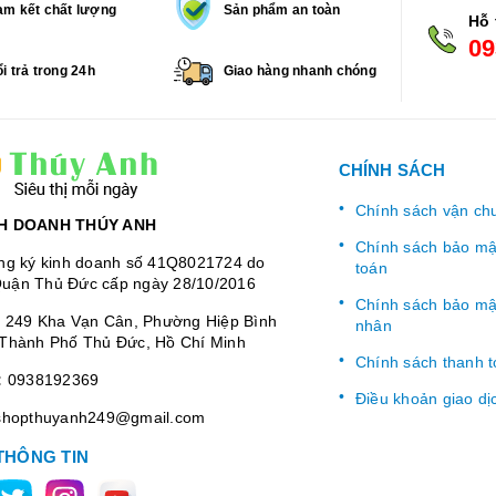
m kết chất lượng
Sản phẩm an toàn
Hỗ 
09
i trả trong 24h
Giao hàng nhanh chóng
CHÍNH SÁCH
Chính sách vận ch
H DOANH THÚY ANH
Chính sách bảo mật
ng ký kinh doanh số 41Q8021724 do
toán
uận Thủ Đức cấp ngày 28/10/2016
Chính sách bảo mật
:
249 Kha Vạn Cân, Phường Hiệp Bình
nhân
Thành Phố Thủ Đức, Hồ Chí Minh
Chính sách thanh 
:
0938192369
Điều khoản giao dị
shopthuyanh249@gmail.com
THÔNG TIN