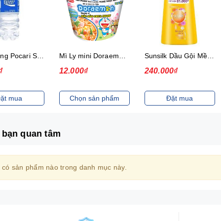
Thức uống Pocari Sweat 15x900 ml
Mì Ly mini Doraemon Hương Vị Hải Sản Chua Ngọt
Sunsilk Dầu Gội Mềm Mượt Diệu Kỳ 1.4Kg
₫
12.000₫
240.000₫
ặt mua
Chọn sản phẩm
Đặt mua
 bạn quan tâm
 có sản phẩm nào trong danh mục này.