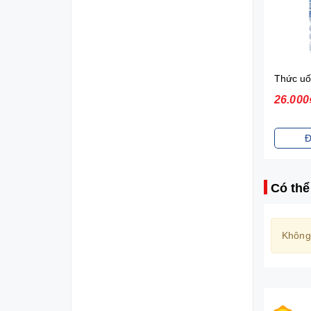
Sữa tắm gội toàn thân Johnson's Baby (200ml)
70.000₫
26.000
Đặt mua
Đ
Có thể
Không