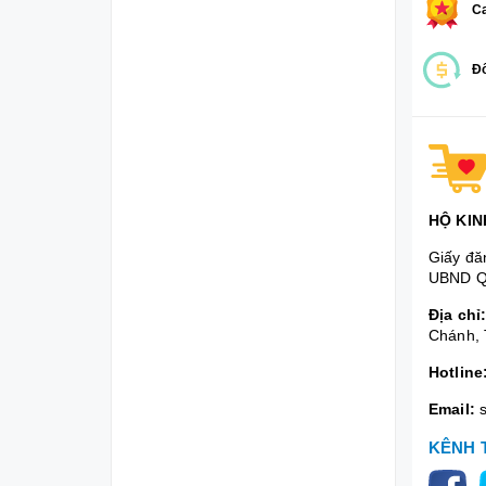
Ca
Đổ
HỘ KIN
Giấy đă
UBND Q
Địa chỉ
Chánh, 
Hotline
Email:
KÊNH 