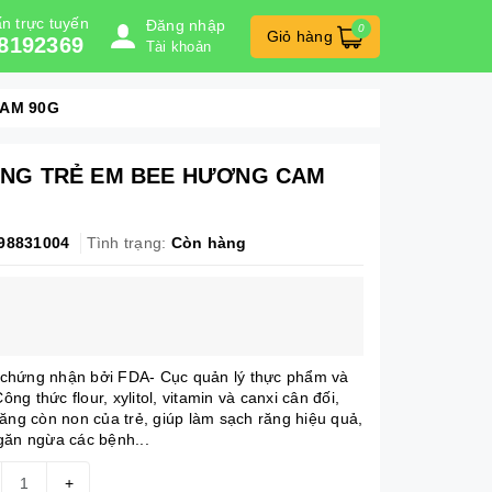
n trực tuyến
Đăng nhập
0
Giỏ hàng
8192369
Tài khoản
AM 90G
NG TRẺ EM BEE HƯƠNG CAM
98831004
Tình trạng:
Còn hàng
hứng nhận bởi FDA- Cục quản lý thực phẩm và
g thức flour, xylitol, vitamin và canxi cân đối,
ăng còn non của trẻ, giúp làm sạch răng hiệu quả,
găn ngừa các bệnh...
+