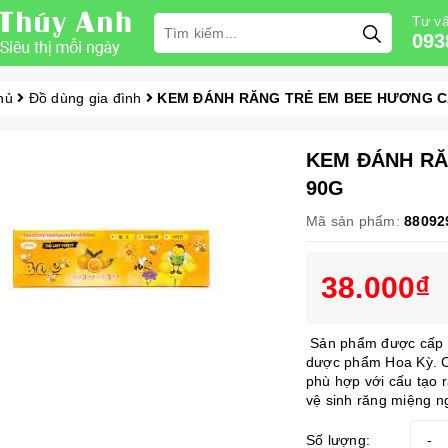
Tư vấ
093
hủ
Đồ dùng gia đình
KEM ĐÁNH RĂNG TRẺ EM BEE HƯƠNG C
KEM ĐÁNH RĂ
90G
Mã sản phẩm:
88092
38.000₫
Sản phẩm được cấp c
dược phẩm Hoa Kỳ. Côn
phù hợp với cấu tạo r
vệ sinh răng miệng n
Số lượng:
-