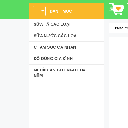
DANH MỤC
SỮA TÃ CÁC LOẠI
Trang c
SỮA NƯỚC CÁC LOẠI
CHĂM SÓC CÁ NHÂN
ĐỒ DÙNG GIA ĐÌNH
MÌ DẦU ĂN BỘT NGỌT HẠT
NÊM