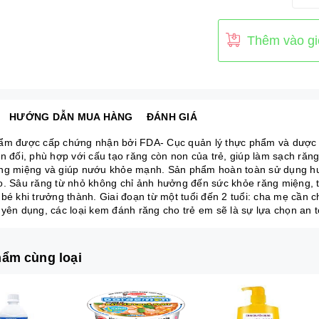
Thêm vào gi
HƯỚNG DẪN MUA HÀNG
ĐÁNH GIÁ
m được cấp chứng nhận bởi FDA- Cục quản lý thực phẩm và dược phẩ
ân đối, phù hợp với cấu tạo răng còn non của trẻ, giúp làm sạch răn
ng miệng và giúp nướu khỏe mạnh. Sản phẩm hoàn toàn sử dụng hư
o. Sâu răng từ nhỏ không chỉ ảnh hưởng đến sức khỏe răng miệng, tâ
 bé khi trưởng thành. Giai đoạn từ một tuổi đến 2 tuổi: cha mẹ cần 
uyên dụng, các loại kem đánh răng cho trẻ em sẽ là sự lựa chọn an t
ẩm cùng loại