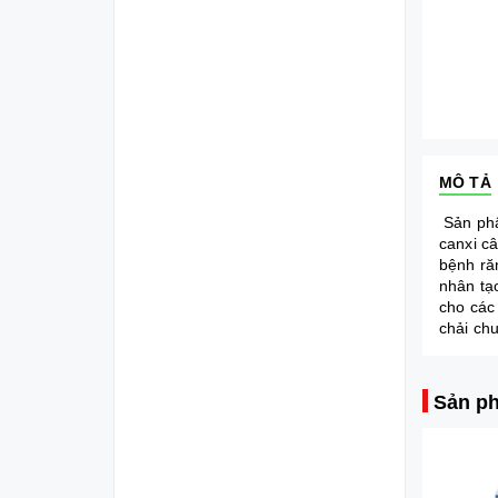
MÔ TẢ
Sản phẩ
canxi c
bệnh ră
nhân tạ
cho các
chải ch
Sản ph