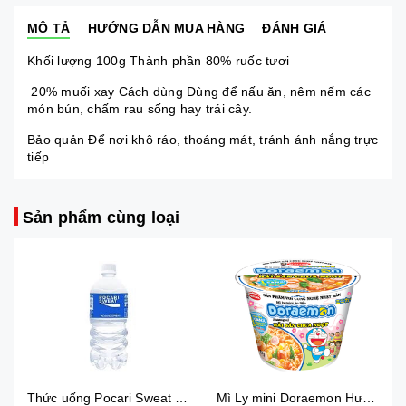
MÔ TẢ
HƯỚNG DẪN MUA HÀNG
ĐÁNH GIÁ
Khối lượng 100g Thành phần 80% ruốc tươi
20% muối xay Cách dùng Dùng để nấu ăn, nêm nếm các
món bún, chấm rau sống hay trái cây.
Bảo quản Để nơi khô ráo, thoáng mát, tránh ánh nắng trực
tiếp
Sản phẩm cùng loại
Thức uống Pocari Sweat 15x900 ml
Mì Ly mini Doraemon Hương Vị Hải Sản Chua Ngọt