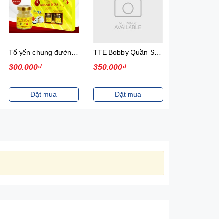
Tổ yến chưng đường phèn, 35%, hộp
TTE Bobby Quần SKT XXL68 - 2507F
300.000₫
350.000₫
465.000₫
Đặt mua
Đặt mua
Đặt m