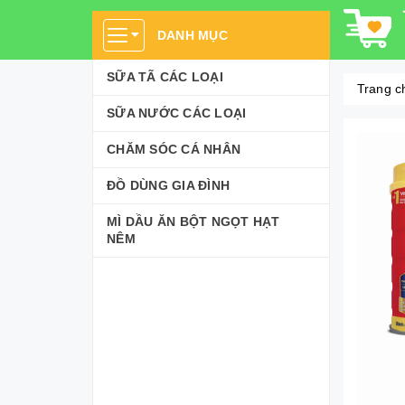
DANH MỤC
SỮA TÃ CÁC LOẠI
Trang c
SỮA NƯỚC CÁC LOẠI
CHĂM SÓC CÁ NHÂN
ĐỒ DÙNG GIA ĐÌNH
MÌ DẦU ĂN BỘT NGỌT HẠT
NÊM