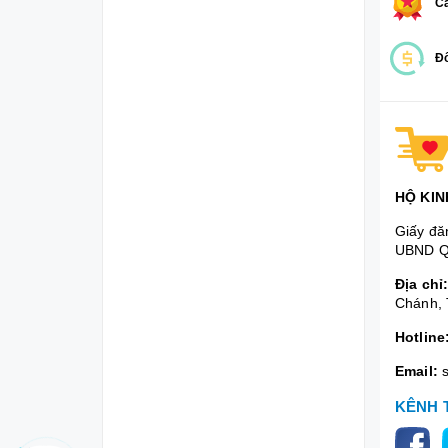
Ca
Đổ
HỘ KIN
Giấy đă
UBND Q
Địa chỉ
Chánh, 
Hotline
Email:
KÊNH 