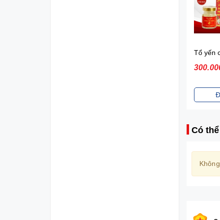
SỮA BỘT VINAMILK DIELAC ALPHA GOLD 3 1.4 kg
440.000₫
300.00
Đặt mua
Đ
Có thể
Không