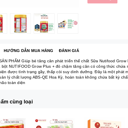
HƯỚNG DẪN MUA HÀNG
ĐÁNH GIÁ
ẢN PHẨM Giúp bé tăng cân phát triển thể chất Sữa Nutifood Grow P
a bột NUTIFOOD Grow Plus + đỏ chậm tăng cân có công thức chứa n
thiện được tình trạng gầy, thấp còi suy dinh dưỡng. Đây là một phá
uản lý chất lượng ABS-QE Hoa Kỳ, hoàn toàn không chứa bất kỳ chất 
í não toàn diện
ẩm cùng loại