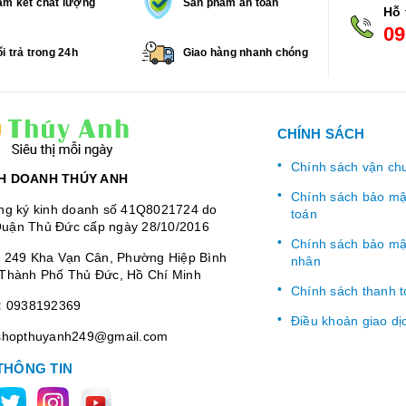
m kết chất lượng
Sản phẩm an toàn
Hỗ 
09
i trả trong 24h
Giao hàng nhanh chóng
CHÍNH SÁCH
Chính sách vận ch
H DOANH THÚY ANH
Chính sách bảo mật
ng ký kinh doanh số 41Q8021724 do
toán
uận Thủ Đức cấp ngày 28/10/2016
Chính sách bảo mật
:
249 Kha Vạn Cân, Phường Hiệp Bình
nhân
Thành Phố Thủ Đức, Hồ Chí Minh
Chính sách thanh 
:
0938192369
Điều khoản giao dị
shopthuyanh249@gmail.com
THÔNG TIN