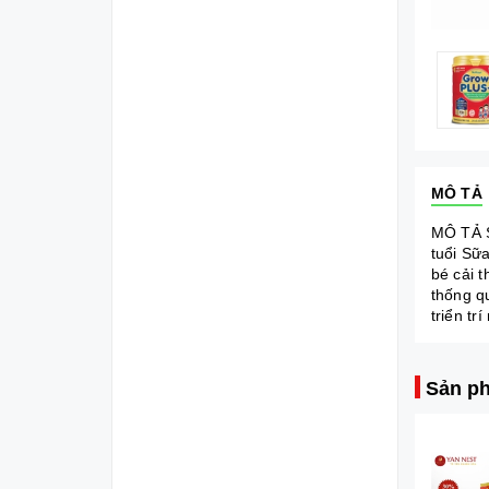
MÔ TẢ
MÔ TẢ S
tuổi Sữ
bé cải 
thống q
triển tr
Sản ph