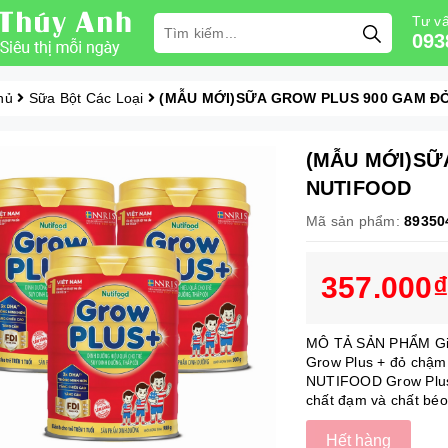
Tư vấ
093
hủ
Sữa Bột Các Loại
(MẪU MỚI)SỮA GROW PLUS 900 GAM Đ
(MẪU MỚI)SỮ
NUTIFOOD
Mã sản phẩm:
89350
357.000₫
MÔ TẢ SẢN PHẨM Giúp
Grow Plus + đỏ chậm 
NUTIFOOD Grow Plus 
chất đạm và chất béo
Hết hàng