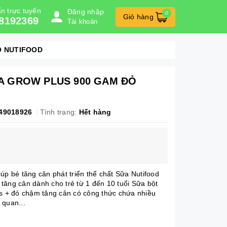
n trực tuyến
Đăng nhập
0
Giỏ hàng
8192369
Tài khoản
Ỏ NUTIFOOD
A GROW PLUS 900 GAM ĐỎ
49018926
Tình trạng:
Hết hàng
 bé tăng cân phát triển thể chất Sữa Nutifood
tăng cân dành cho trẻ từ 1 đến 10 tuổi Sữa bột
+ đỏ chậm tăng cân có công thức chứa nhiều
 quan...