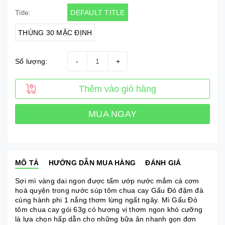
DEFAULT TITLE
Title:
THÙNG 30 MẶC ĐỊNH
Số lượng:
-
+
Thêm vào giỏ hàng
MUA NGAY
MÔ TẢ
HƯỚNG DẪN MUA HÀNG
ĐÁNH GIÁ
Sợi mì vàng dai ngon được tẩm ướp nước mắm cá cơm
hoà quyện trong nước súp tôm chua cay Gấu Đỏ đậm đà
cùng hành phi 1 nắng thơm lừng ngất ngây. Mì Gấu Đỏ
tôm chua cay gói 63g có hương vị thơm ngon khó cưỡng
là lựa chọn hấp dẫn cho những bữa ăn nhanh gọn đơn