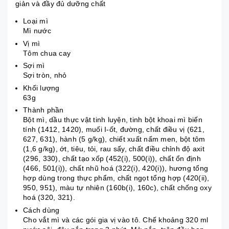
giản và đầy đủ dưỡng chất
Loại mì
Mì nước
Vị mì
Tôm chua cay
Sợi mì
Sợi tròn, nhỏ
Khối lượng
63g
Thành phần
Bột mì, dầu thực vật tinh luyện, tinh bột khoai mì biến
tính (1412, 1420), muối I-ốt, đường, chất điều vị (621,
627, 631), hành (5 g/kg), chiết xuất nấm men, bột tôm
(1,6 g/kg), ớt, tiêu, tỏi, rau sấy, chất điều chỉnh độ axit
(296, 330), chất tạo xốp (452(i), 500(i)), chất ổn định
(466, 501(i)), chất nhũ hoá (322(i), 420(i)), hương tổng
hợp dùng trong thực phẩm, chất ngọt tổng hợp (420(ii),
950, 951), màu tự nhiên (160b(i), 160c), chất chống oxy
hoá (320, 321).
Cách dùng
Cho vắt mì và các gói gia vị vào tô. Chế khoảng 320 ml