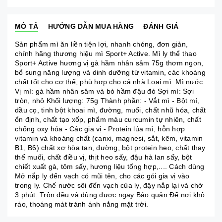
MÔ TẢ
HƯỚNG DẪN MUA HÀNG
ĐÁNH GIÁ
Sản phẩm mì ăn liền tiện lợi, nhanh chóng, đơn giản,
chính hãng thương hiệu mì Sport+ Active. Mì ly thể thao
Sport+ Active hương vị gà hầm nhân sâm 75g thơm ngon,
bổ sung năng lượng và dinh dưỡng từ vitamin, các khoáng
chất tốt cho cơ thể, phù hợp cho cả nhà Loại mì: Mì nước
Vị mì: gà hầm nhân sâm và bò hầm đậu đỏ Sợi mì: Sợi
tròn, nhỏ Khối lượng: 75g Thành phần: - Vắt mì - Bột mì,
dầu cọ, tinh bột khoai mì, đường, muối, chất nhũ hóa, chất
ổn định, chất tạo xốp, phẩm màu curcumin tự nhiên, chất
chống oxy hóa - Các gia vị - Protein lúa mì, hỗn hợp
vitamin và khoáng chất (canxi, magnesi, sắt, kẽm, vitamin
B1, B6) chất xơ hòa tan, đường, bột protein heo, chất thay
thế muối, chất điều vị, thịt heo sấy, đậu hà lan sấy, bột
chiết xuất gà, tôm sấy, hương liệu tổng hợp,.... Cách dùng
Mở nắp ly đến vạch có mũi tên, cho các gói gia vị vào
trong ly. Chế nước sôi đến vạch của ly, đậy nắp lại và chờ
3 phút. Trộn đều và dùng được ngay Bảo quản Để nơi khô
ráo, thoáng mát tránh ánh nắng mặt trời.