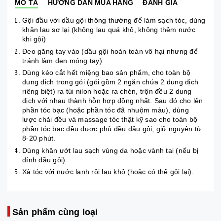
MÔ TẢ
HƯỚNG DẪN MUA HÀNG
ĐÁNH GIÁ
Gội đầu với dầu gội thông thường để làm sạch tóc, dùng
khăn lau sơ lại (không lau quá khô, không thêm nước
khi gội)
Đeo găng tay vào (dầu gội hoàn toàn vô hại nhưng để
tránh làm đen móng tay)
Dùng kéo cắt hết miệng bao sản phẩm, cho toàn bộ
dung dịch trong gói (gói gồm 2 ngăn chứa 2 dung dịch
riêng biệt) ra túi nilon hoặc ra chén, trộn đều 2 dung
dịch với nhau thành hỗn hợp đồng nhất. Sau đó cho lên
phần tóc bạc (hoặc phần tóc đã nhuộm màu), dùng
lược chải đều và massage tóc thật kỹ sao cho toàn bộ
phần tóc bạc đều được phủ đều dầu gội, giữ nguyên từ
8-20 phút.
Dùng khăn ướt lau sạch vùng da hoặc vành tai (nếu bị
dính dầu gội)
Xả tóc với nước lạnh rồi lau khô (hoặc có thể gội lại).
Sản phẩm cùng loại