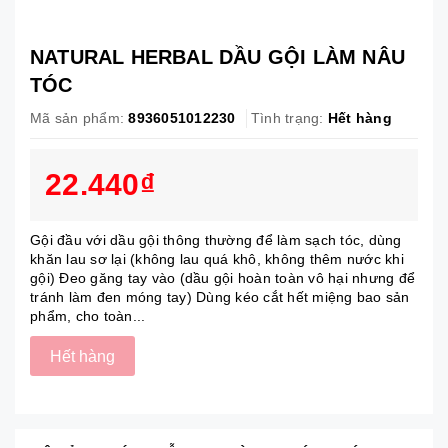
NATURAL HERBAL DẦU GỘI LÀM NÂU
TÓC
Mã sản phẩm:
8936051012230
Tình trạng:
Hết hàng
22.440₫
Gội đầu với dầu gội thông thường để làm sạch tóc, dùng
khăn lau sơ lại (không lau quá khô, không thêm nước khi
gội) Đeo găng tay vào (dầu gội hoàn toàn vô hại nhưng để
tránh làm đen móng tay) Dùng kéo cắt hết miệng bao sản
phẩm, cho toàn...
Hết hàng