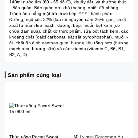
140ml nước ấm (60 - 65 độ C), khuấy đều và thưởng thức.
- Bảo quản: Bảo quản nơi khô thoáng, nhiệt độ phòng.
Tránh ánh nắng mặt trời trực tiếp. * * * Thành phần
Đường, ngũ cốc 32% (lúa mì nguyên cám 25%, gạo, chiết
xuất từ mầm lúa mạch, đường, bắp, muối, bột kem (có
chứa đạm sữa), chất xơ thực phẩm, sữa bột tách kem, các
khoáng chất (calci carbonat, sắt sắt pyrophosphat), muối i-
ốt, chất ổn định xanthan gum, hương liệu tổng hợp (hương
mạch nha, hương sữa) và các vitamin (vitamin C, B6, B1,
B2, A, D)
Sản phẩm cùng loại
Thức uống Pocari Sweat 15x900 ml
Mì Ly mini Doraemon Hương Vị Hải Sản Chua Ngọt