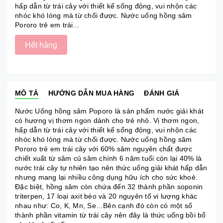
hấp dẫn từ trái cây với thiết kế sống động, vui nhộn các
nhóc khó lòng mà từ chối được. Nước uống hồng sâm
Pororo trẻ em trái...
Hết hàng
MÔ TẢ
HƯỚNG DẪN MUA HÀNG
ĐÁNH GIÁ
Nước Uống hồng sâm Poporo là sản phẩm nước giải khát
có hương vị thơm ngon dành cho trẻ nhỏ. Vị thơm ngon,
hấp dẫn từ trái cây với thiết kế sống động, vui nhộn các
nhóc khó lòng mà từ chối được. Nước uống hồng sâm
Pororo trẻ em trái cây với 60% sâm nguyên chất được
chiết xuất từ sâm củ sâm chính 6 năm tuổi còn lại 40% là
nước trái cây tự nhiên tạo nên thức uống giải khát hấp dẫn
nhưng mang lại nhiều công dụng hữu ích cho sức khoẻ.
Đặc biệt, hồng sâm còn chứa đến 32 thành phần soponin
triterpen, 17 loại axit béo và 20 nguyên tố vi lượng khác
nhau như: Co, K, Mn, Se…Bên cạnh đó còn có một số
thành phần vitamin từ trái cây nên đây là thức uống bồi bổ