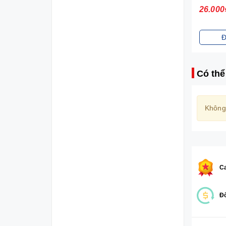
70.000₫
26.000
Đặt mua
Đ
Có thể
Không
Ca
Đổ