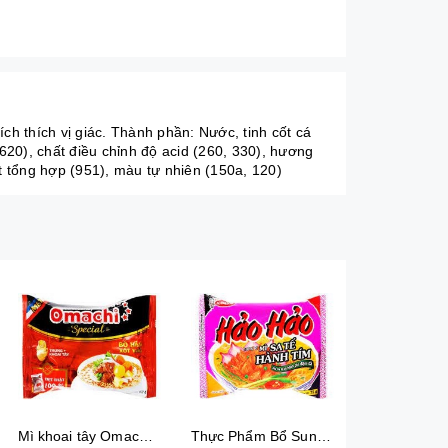
h thích vị giác. Thành phần: Nước, tinh cốt cá
 620), chất điều chỉnh độ acid (260, 330), hương
ọt tổng hợp (951), màu tự nhiên (150a, 120)
Mì khoai tây Omachi Special bò hầm xốt vang gói 92g (có gói thịt thật)
Thực Phẩm Bổ Sung Mì Hảo Hảo Hương Vị Sa Tế Hành Tím New 30