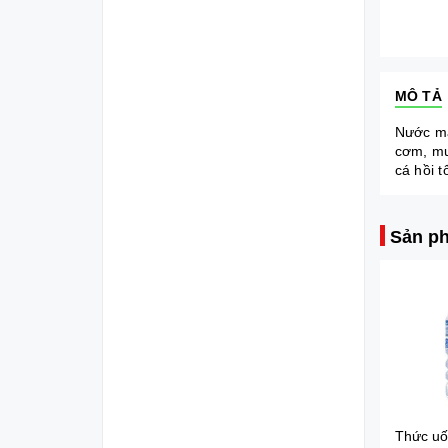
MÔ TẢ
Nước mắ
cơm, muố
cá hồi 
Sản ph
Sữa tắm gội toàn thân Johnson's Baby (200ml)