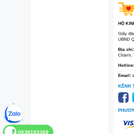
HỘ KIN
Giấy đă
UBND Q
Địa chỉ
Chánh, 
Hotline
Email:
KÊNH 
PHƯƠN
0938192369