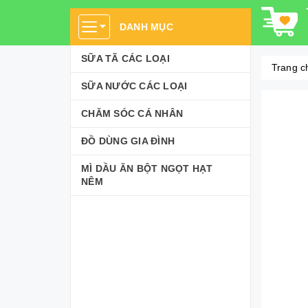
DANH MỤC
SỮA TÃ CÁC LOẠI
Trang c
SỮA NƯỚC CÁC LOẠI
CHĂM SÓC CÁ NHÂN
ĐỒ DÙNG GIA ĐÌNH
MÌ DẦU ĂN BỘT NGỌT HẠT
NÊM