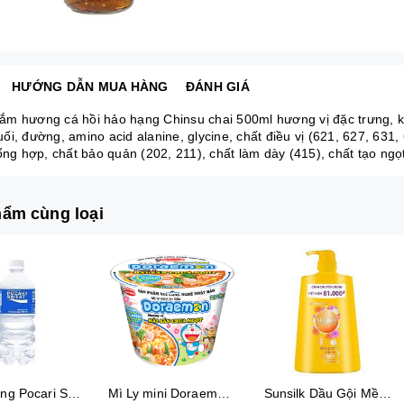
HƯỚNG DẪN MUA HÀNG
ĐÁNH GIÁ
m hương cá hồi hảo hạng Chinsu chai 500ml hương vị đặc trưng, kíc
i, đường, amino acid alanine, glycine, chất điều vị (621, 627, 631,
tổng hợp, chất bảo quản (202, 211), chất làm dày (415), chất tạo ng
ẩm cùng loại
Thức uống Pocari Sweat 15x900 ml
Mì Ly mini Doraemon Hương Vị Hải Sản Chua Ngọt
Sunsilk Dầu Gội Mềm Mượt Diệu Kỳ 1.4Kg