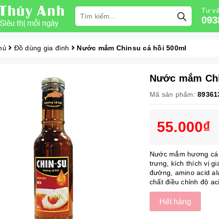
Tư vấ
093
hủ
Đồ dùng gia đình
Nước mắm Chinsu cá hồi 500ml
Nước mắm Chi
Mã sản phẩm:
89361
55.000₫
Nước mắm hương cá h
trưng, kích thích vị 
đường, amino acid ala
chất điều chỉnh độ ac
Hết hàng