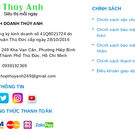
CHÍNH SÁCH
Chính sách vận ch
H DOANH THÚY ANH
Chính sách bảo mật
ng ký kinh doanh số 41Q8021724 do
toán
uận Thủ Đức cấp ngày 28/10/2016
Chính sách bảo mật
:
249 Kha Vạn Cân, Phường Hiệp Bình
nhân
Thành Phố Thủ Đức, Hồ Chí Minh
Chính sách thanh 
:
0938192369
Điều khoản giao dị
shopthuyanh249@gmail.com
THÔNG TIN
G THỨC THANH TOÁN