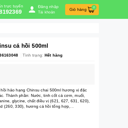
n trực tuyến
Đăng nhập
0
Giỏ hàng
8192369
Tài khoản
nsu cá hồi 500ml
36163048
Tình trạng:
Hết hàng
ồi hảo hạng Chinsu chai 500ml hương vị đặc
giác. Thành phần: Nước, tinh cốt cá cơm, muối,
nine, glycine, chất điều vị (621, 627, 631, 620),
id (260, 330), hương cá hồi tổng hợp,...