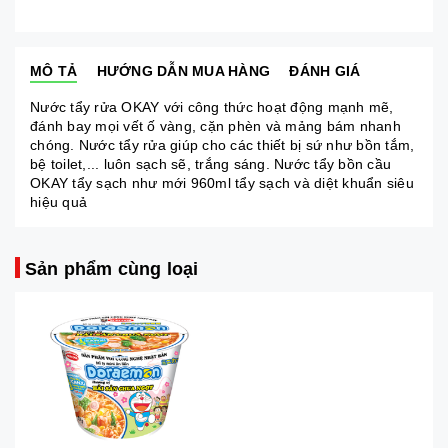
MÔ TẢ
HƯỚNG DẪN MUA HÀNG
ĐÁNH GIÁ
Nước tẩy rửa OKAY với công thức hoạt động mạnh mẽ,
đánh bay mọi vết ố vàng, cặn phèn và mảng bám nhanh
chóng. Nước tẩy rửa giúp cho các thiết bị sứ như bồn tắm,
bệ toilet,... luôn sạch sẽ, trắng sáng. Nước tẩy bồn cầu
OKAY tẩy sạch như mới 960ml tẩy sạch và diệt khuẩn siêu
hiệu quả
Sản phẩm cùng loại