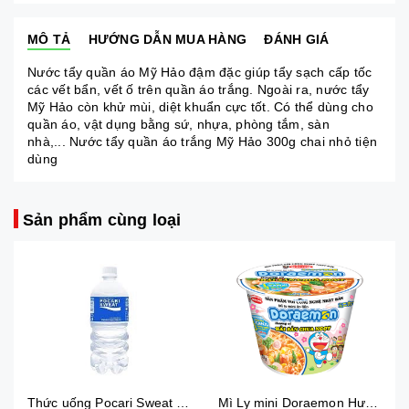
MÔ TẢ
HƯỚNG DẪN MUA HÀNG
ĐÁNH GIÁ
Nước tẩy quần áo Mỹ Hảo đậm đặc giúp tẩy sạch cấp tốc
các vết bẩn, vết ố trên quần áo trắng. Ngoài ra, nước tẩy
Mỹ Hảo còn khử mùi, diệt khuẩn cực tốt. Có thể dùng cho
quần áo, vật dụng bằng sứ, nhựa, phòng tắm, sàn
nhà,... Nước tẩy quần áo trắng Mỹ Hảo 300g chai nhỏ tiện
dùng
Sản phẩm cùng loại
Thức uống Pocari Sweat 15x900 ml
Mì Ly mini Doraemon Hương Vị Hải Sản Chua Ngọt