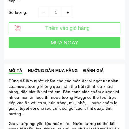
tiếp...
Số lượng:
-
+
Thêm vào giỏ hàng
MUA NGAY
MÔ TẢ
HƯỚNG DẪN MUA HÀNG
ĐÁNH GIÁ
Dùng để làm nước chấm cho các món ăn: vị ngọt tự nhiên
của nước tương không quá mặn thu hút rất nhiều khách
hàng, đặc biệt là với trẻ em. Bên cạnh việc chấm được với
nhiều món ăn luộc thì nước tương Maggi có thể tưới trực
tiếp vào ăn với cơm, bún trắng, mì , phở,… nước chấm là
gia vị tuyệt vời cho rau củ luộc, gỏi cuốn, thịt quay, thịt
nướng…
Gia vị ướp nguyên liệu hoàn hảo: Nước tương có thể kết