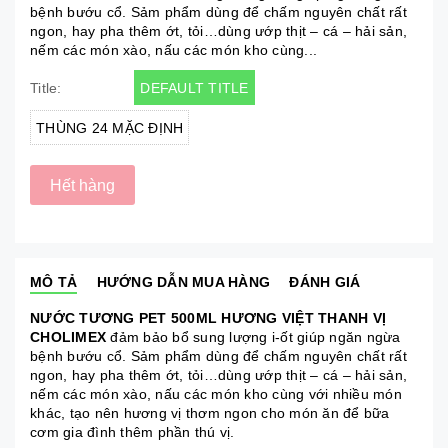
bệnh bướu cổ. Sảm phẩm dùng để chấm nguyên chất rất
ngon, hay pha thêm ớt, tỏi…dùng ướp thịt – cá – hải sản,
nếm các món xào, nấu các món kho cùng...
DEFAULT TITLE
Title:
THÙNG 24 MẶC ĐỊNH
Hết hàng
MÔ TẢ
HƯỚNG DẪN MUA HÀNG
ĐÁNH GIÁ
NƯỚC TƯƠNG PET 500ML HƯƠNG VIỆT THANH VỊ
CHOLIMEX
đảm bảo bổ sung lượng i-ốt giúp ngăn ngừa
bệnh bướu cổ. Sảm phẩm dùng để chấm nguyên chất rất
ngon, hay pha thêm ớt, tỏi…dùng ướp thịt – cá – hải sản,
nếm các món xào, nấu các món kho cùng với nhiều món
khác, tạo nên hương vị thơm ngon cho món ăn để bữa
cơm gia đình thêm phần thú vị.