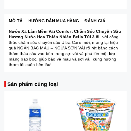
MÔ TẢ
HƯỚNG DẪN MUA HÀNG
ĐÁNH GIÁ
Nước Xả Làm Mềm Vải Comfort Chăm Sóc Chuyên Sâu
Hương Nước Hoa Thiên Nhiên Bella Túi 3.8L
với công
thức chăm sóc chuyên sâu Ultra Care mới, mang lại hiệu
quả NGĂN BẠC MÀU – NGỪA SỜN VẢI rõ rệt bằng cách
thẩm thấu sâu vào bên trong sợi vải và phủ lên một lớp
màng bao bọc, giúp bảo vệ màu và sợi vải, cùng hương
thơm lôi cuốn bền lâu!
Sản phẩm cùng loại