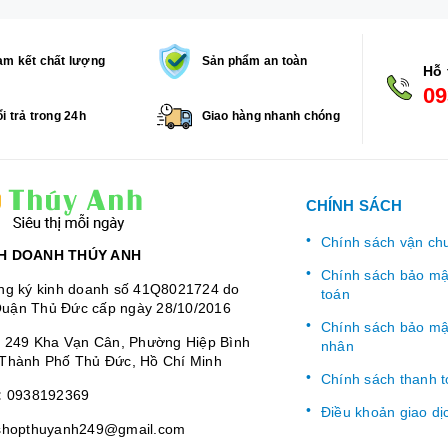
m kết chất lượng
Sản phẩm an toàn
Hỗ 
09
i trả trong 24h
Giao hàng nhanh chóng
CHÍNH SÁCH
Chính sách vận ch
H DOANH THÚY ANH
Chính sách bảo mật
ng ký kinh doanh số 41Q8021724 do
toán
uận Thủ Đức cấp ngày 28/10/2016
Chính sách bảo mật
:
249 Kha Vạn Cân, Phường Hiệp Bình
nhân
Thành Phố Thủ Đức, Hồ Chí Minh
Chính sách thanh 
:
0938192369
Điều khoản giao dị
shopthuyanh249@gmail.com