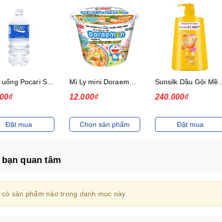
Thức uống Pocari Sweat 15x900 ml
Mì Ly mini Doraemon Hương Vị Hải Sản Chua Ngọt
Sunsilk Dầu Gội Mềm Mượt Diệu Kỳ 1.4Kg
₫
12.000₫
240.000₫
ặt mua
Chọn sản phẩm
Đặt mua
 bạn quan tâm
 có sản phẩm nào trong danh mục này.