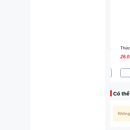
Sữa tắm gội toàn thân Johnson's Baby (200ml)
70.000₫
26.000
Đặt mua
Đ
Có thể
Không