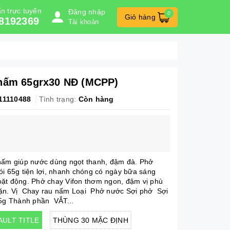
n trực tuyến
Đăng nhập
0
Giỏ hàng
8192369
Tài khoản
 nấm 65grx30 NĐ (MCPP)
11110488
Tình trạng:
Còn hàng
nấm giúp nước dùng ngọt thanh, đậm đà. Phở
ói 65g tiện lợi, nhanh chóng có ngày bữa sáng
ặt động. Phở chay Vifon thơm ngon, đậm vị phù
ặn. Vị Chay rau nấm Loại Phở nước Sợi phở Sợi
65g Thành phần VẮT...
AULT TITLE
THÙNG 30 MẶC ĐỊNH