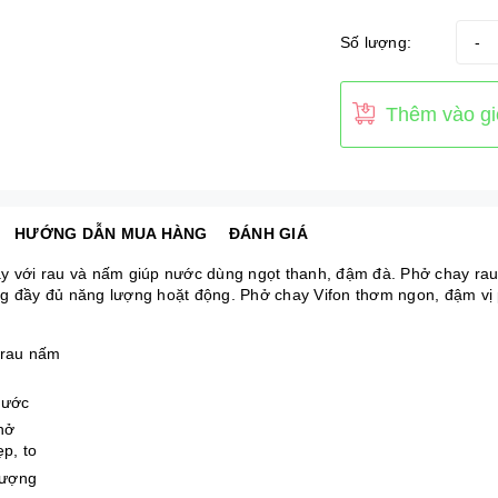
Số lượng:
-
Thêm vào gi
HƯỚNG DẪN MUA HÀNG
ĐÁNH GIÁ
y với rau và nấm giúp nước dùng ngọt thanh, đậm đà. Phở chay rau 
g đầy đủ năng lượng hoặt động. Phở chay Vifon thơm ngon, đậm vị
 rau nấm
nước
phở
ẹp, to
lượng