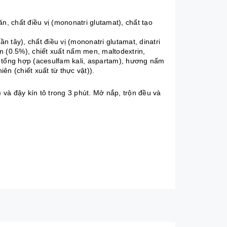
, chất điều vị (mononatri glutamat), chất tạo
ần tây), chất điều vị (mononatri glutamat, dinatri
nấm (0.5%), chiết xuất nấm men, maltodextrin,
ọt tổng hợp (acesulfam kali, aspartam), hương nấm
n (chiết xuất từ thực vật)).
 và đậy kín tô trong 3 phút. Mở nắp, trộn đều và