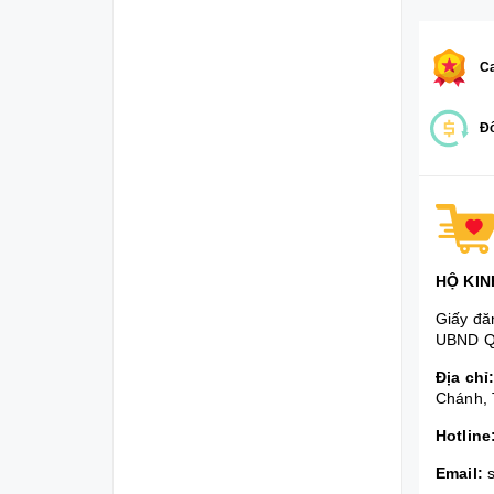
Ca
Đổ
HỘ KIN
Giấy đă
UBND Q
Địa chỉ
Chánh, 
Hotline
Email: