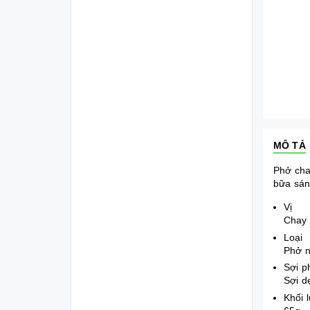
MÔ TẢ
Phở cha
bữa sán
Vị
Chay
Loại
Phở 
Sợi 
Sợi d
Khối 