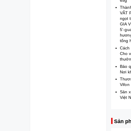
65g
Thàn
VẮT P
ngọt 
GIA VỊ
5'-gu
hương
tổng 
Cách
Cho v
thưởn
Bảo 
Nơi k
Thươ
Vifon
Sản x
Việt 
Sản ph