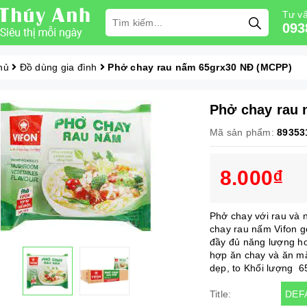
Tư vấ
093
hủ
Đồ dùng gia đình
Phở chay rau nấm 65grx30 NĐ (MCPP)
Phở chay rau
Mã sản phẩm:
89353
8.000₫
Phở chay với rau và 
chay rau nấm Vifon g
đầy đủ năng lượng ho
hợp ăn chay và ăn m
dẹp, to Khối lượng 
DEF
Title: