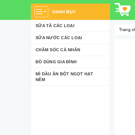
DANH MỤC
SỮA TÃ CÁC LOẠI
Trang c
SỮA NƯỚC CÁC LOẠI
CHĂM SÓC CÁ NHÂN
ĐỒ DÙNG GIA ĐÌNH
MÌ DẦU ĂN BỘT NGỌT HẠT
NÊM