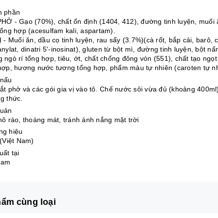
h phần
HỞ - Gạo (70%), chất ổn định (1404, 412), đường tinh luyện, muối ăn
tổng hợp (acesulfam kali, aspartam).
 - Muối ăn, dầu cọ tinh luyện, rau sấy (3.7%)(cà rốt, bắp cải, barô, c
anylat, dinatri 5'-inosinat), gluten từ bột mì, đường tinh luyện, bột 
 ngò rí tổng hợp, tiêu, ớt, chất chống đông vón (551), chất tạo ng
hợp, hương nước tương tổng hợp, phẩm màu tự nhiên (caroten tự nhiê
 nấu
ắt phở và các gói gia vị vào tô. Chế nước sôi vừa đủ (khoảng 400ml)
g thức.
quản
hô ráo, thoáng mát, tránh ánh nắng mặt trời
ng hiệu
 (Việt Nam)
uất tại
Nam
ẩm cùng loại