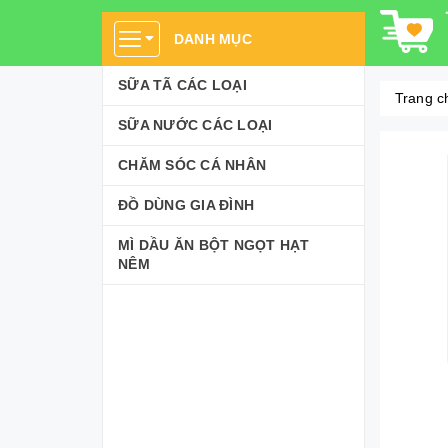
DANH MỤC
SỮA TÃ CÁC LOẠI
Trang c
SỮA NƯỚC CÁC LOẠI
CHĂM SÓC CÁ NHÂN
ĐỒ DÙNG GIA ĐÌNH
MÌ DẦU ĂN BỘT NGỌT HẠT
NÊM