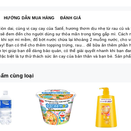
HƯỚNG DẪN MUA HÀNG
ĐÁNH GIÁ
giòn dai, cùng vị cay cay của Satế, hương thơm dịu nhẹ từ rau củ 
 sẽ đem đến cho người dùng sự thỏa mãn trong từng gắp mì. Cách nấ
 khi sợi mì mềm, đổ bớt nước chừa lại khoảng 2 muỗng nước, cho vào
ay! Bạn có thể cho thêm topping trứng, rau... để bữa ăn thêm phầ
ện lợi giúp bạn dễ dàng bảo quản, có thể giải quyết nhanh khi bạn đ
Đặc biệt là tự thử thách sức ăn cay của bản thân và bạn bè. Sản ph
ẩm cùng loại