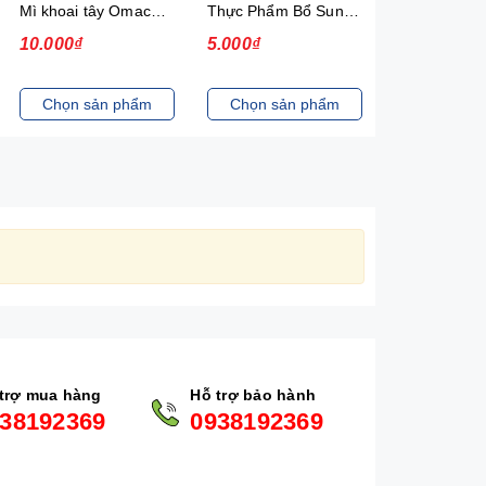
Mì khoai tây Omachi Special bò hầm xốt vang gói 92g (có gói thịt thật)
Thực Phẩm Bổ Sung Mì Hảo Hảo Hương Vị Sa Tế Hành Tím New 30
10.000₫
5.000₫
13.000₫
Chọn sản phẩm
Chọn sản phẩm
Chọn sản
trợ mua hàng
Hỗ trợ bảo hành
38192369
0938192369