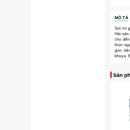
MÔ TẢ
Sợi mì 
Hải sản
cho đến
thức ng
gọn, ti
khuya. 
Sản ph