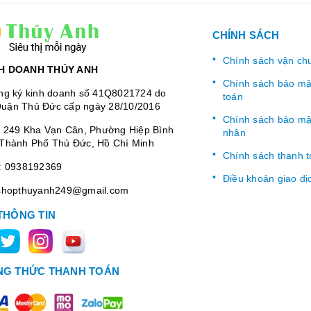
CHÍNH SÁCH
Chính sách vận ch
H DOANH THÚY ANH
Chính sách bảo mật
ng ký kinh doanh số 41Q8021724 do
toán
uận Thủ Đức cấp ngày 28/10/2016
Chính sách bảo mật
:
249 Kha Vạn Cân, Phường Hiệp Bình
nhân
Thành Phố Thủ Đức, Hồ Chí Minh
Chính sách thanh 
:
0938192369
Điều khoản giao dị
shopthuyanh249@gmail.com
THÔNG TIN
G THỨC THANH TOÁN