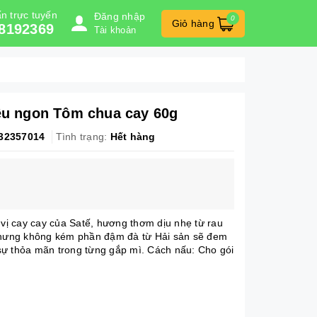
n trực tuyến
Đăng nhập
0
Giỏ hàng
8192369
Tài khoản
iêu ngon Tôm chua cay 60g
32357014
Tình trạng:
Hết hàng
 vị cay cay của Satế, hương thơm dịu nhẹ từ rau
 nhưng không kém phần đậm đà từ Hải sản sẽ đem
ự thỏa mãn trong từng gắp mì. Cách nấu: Cho gói