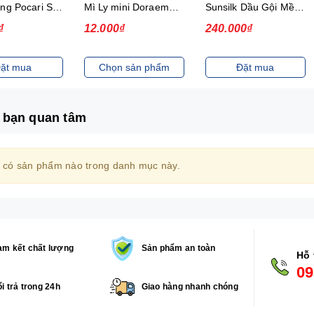
Thức uống Pocari Sweat 15x900 ml
Mì Ly mini Doraemon Hương Vị Hải Sản Chua Ngọt
Sunsilk Dầu Gội Mềm Mượt Diệu Kỳ 1.4Kg
₫
12.000₫
240.000₫
ặt mua
Chọn sản phẩm
Đặt mua
 bạn quan tâm
 có sản phẩm nào trong danh mục này.
m kết chất lượng
Sản phẩm an toàn
Hỗ 
09
i trả trong 24h
Giao hàng nhanh chóng