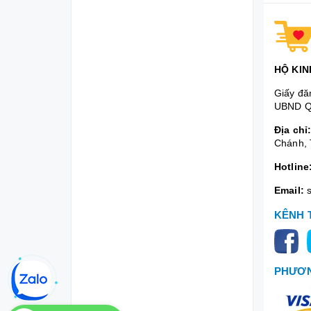
HỘ KIN
Giấy đă
UBND Q
Địa chỉ
Chánh, 
Hotline
Email:
KÊNH 
PHƯƠN