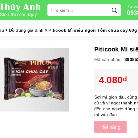
Tư vấ
093
hủ
Đồ dùng gia đình
Piticook Mì siêu ngon Tôm chua cay 60g
Piticook Mì s
Mã sản phẩm:
89385
4.080₫
Sợi mì giòn dai, cùng
củ và vị ngọt thanh
đến cho người dùng s
mì vào đun...
Hết hàng