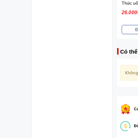
Sữa tắm gội toàn thân Johnson's Baby (200ml)
70.000₫
26.000
Đặt mua
Đ
Có thể
Không
Ca
Đổ