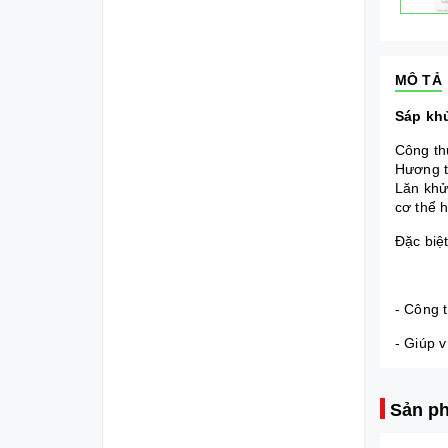
MÔ TẢ
Sáp khử
Công th
Hương t
Lăn khử
cơ thể 
Đặc biệ
- Công 
- Giúp 
Sản ph