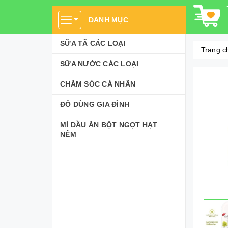
DANH MỤC
SỮA TÃ CÁC LOẠI
Trang c
SỮA NƯỚC CÁC LOẠI
CHĂM SÓC CÁ NHÂN
ĐỒ DÙNG GIA ĐÌNH
MÌ DẦU ĂN BỘT NGỌT HẠT
NÊM