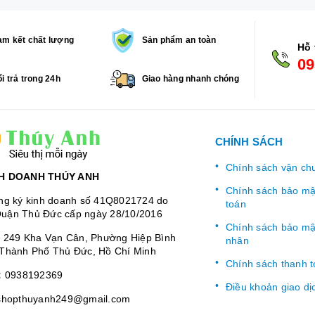
m kết chất lượng
Sản phẩm an toàn
Hỗ 
09
i trả trong 24h
Giao hàng nhanh chóng
CHÍNH SÁCH
Chính sách vận ch
H DOANH THÚY ANH
Chính sách bảo mật
ng ký kinh doanh số 41Q8021724 do
toán
uận Thủ Đức cấp ngày 28/10/2016
Chính sách bảo mật
:
249 Kha Vạn Cân, Phường Hiệp Bình
nhân
Thành Phố Thủ Đức, Hồ Chí Minh
Chính sách thanh 
:
0938192369
Điều khoản giao dị
shopthuyanh249@gmail.com