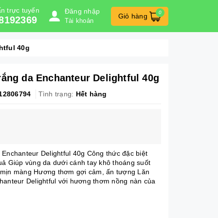
n trực tuyến
Đăng nhập
0
Giỏ hàng
8192369
Tài khoản
htful 40g
rắng da Enchanteur Delightful 40g
12806794
Tình trạng:
Hết hàng
 Enchanteur Delightful 40g Công thức đặc biệt
uả Giúp vùng da dưới cánh tay khô thoáng suốt
 mịn màng Hương thơm gợi cảm, ấn tượng Lăn
hanteur Delightful với hương thơm nồng nàn của