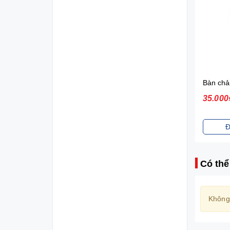
Diana Sensi Bvs Ban Đêm Có Cánh 3 Miếng 35cm
21.000₫
35.000
Đặt mua
Đ
Có thể
Không