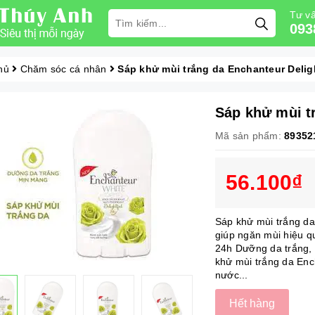
Tư vấ
093
hủ
Chăm sóc cá nhân
Sáp khử mùi trắng da Enchanteur Delig
Sáp khử mùi t
Mã sản phẩm:
89352
56.100₫
Sáp khử mùi trắng da
giúp ngăn mùi hiệu q
24h Dưỡng da trắng,
khử mùi trắng da Enc
nước...
Hết hàng