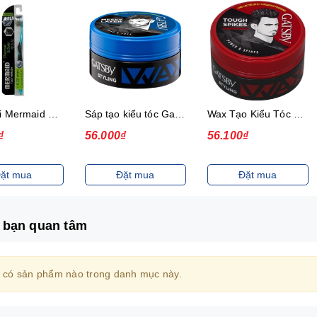
Bàn chải Mermaid Charcoal Gold
Sáp tạo kiểu tóc Gatsby Messi Layer Hard & Free 75g
Wax Tạo Kiểu Tóc 75G Gatsby Power & Spiky
₫
56.000₫
56.100₫
ặt mua
Đặt mua
Đặt mua
 bạn quan tâm
 có sản phẩm nào trong danh mục này.