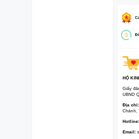
Ca
Đổ
HỘ KIN
Giấy đă
UBND Q
Địa chỉ
Chánh, 
Hotline
Email: