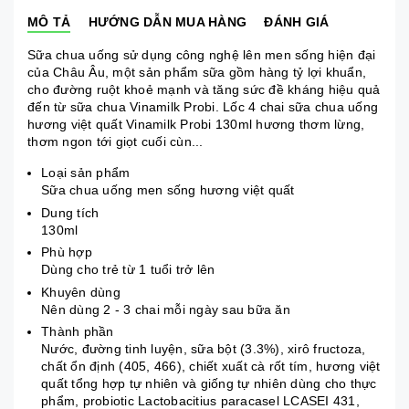
MÔ TẢ
HƯỚNG DẪN MUA HÀNG
ĐÁNH GIÁ
Sữa chua uống sử dụng công nghệ lên men sống hiện đại
của Châu Âu, một sản phẩm sữa gồm hàng tỷ lợi khuẩn,
cho đường ruột khoẻ mạnh và tăng sức đề kháng hiệu quả
đến từ sữa chua Vinamilk Probi. Lốc 4 chai sữa chua uống
hương việt quất Vinamilk Probi 130ml hương thơm lừng,
thơm ngon tới giọt cuối cùn...
Loại sản phẩm
Sữa chua uống men sống hương việt quất
Dung tích
130ml
Phù hợp
Dùng cho trẻ từ 1 tuổi trở lên
Khuyên dùng
Nên dùng 2 - 3 chai mỗi ngày sau bữa ăn
Thành phần
Nước, đường tinh luyện, sữa bột (3.3%), xirô fructoza,
chất ổn định (405, 466), chiết xuất cà rốt tím, hương việt
quất tổng hợp tự nhiên và giống tự nhiên dùng cho thực
phẩm, probiotic Lactobacitius paracasel LCASEI 431,